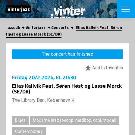
SEARCH
Vinterjazz
Jazz.dk
Vinterjazz
Concerts
Elias Källvik Feat. Søren
Danish
Høst og Lasse Mørck (SE/DK)
CHOOSE FES
COPENHAGEN JAZ
The concert has finished
PROGRAM
Concerts
VINTERJAZZ
Add to favorites
LOCATIONS
Themes
Friday
20/2 2026
, kl. 20:30
Venues & or
App
INFORMATI
Elias Källvik Feat. Søren Høst og Lasse Mørck
App
(SE/DK)
About us
ORGANIZAT
Contributors
The Library Bar , København K
Contact us
NEWSLETTE
Privacy Poli
Blues
Moderne jazz (bebop, hardbop, cool, modal)
SHOP
Contemporary