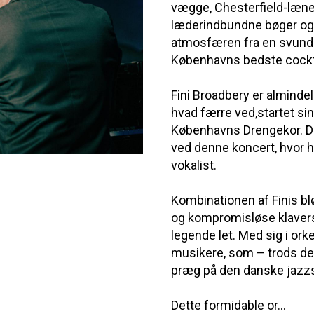
vægge, Chesterfield-læn
læderindbundne bøger og 
atmosfæren fra en svunde
Københavns bedste cockt
Fini Broadbery er almindel
hvad færre ved,startet si
Københavns Drengekor. Di
ved denne koncert, hvor 
vokalist.
Kombinationen af Finis blø
og kompromisløse klavers
legende let. Med sig i ork
musikere, som – trods der
præg på den danske jazz
Dette formidable or...