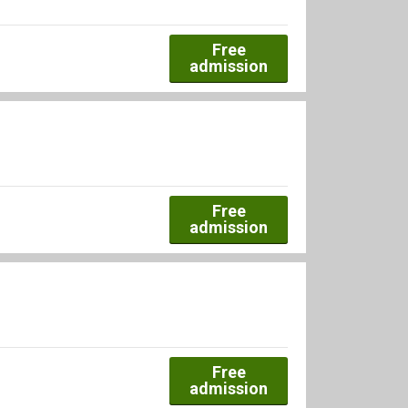
Free
admission
Free
admission
Free
admission