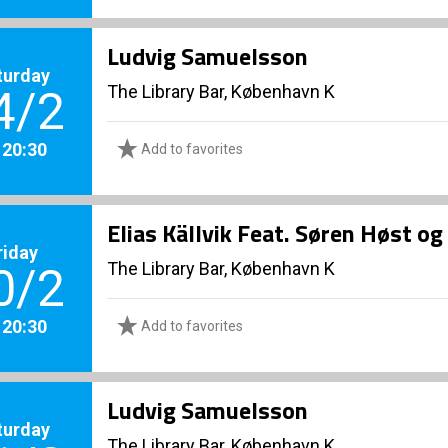
Ludvig Samuelsson
turday
The Library Bar, København K
4/2
. 20:30
Add to favorites
Elias Källvik Feat. Søren Høst o
riday
The Library Bar, København K
0/2
. 20:30
Add to favorites
Ludvig Samuelsson
turday
The Library Bar, København K