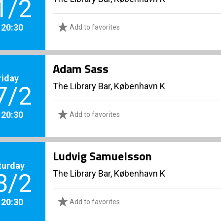
1/2
. 20:30
Add to favorites
Adam Sass
riday
The Library Bar, København K
7/2
. 20:30
Add to favorites
Ludvig Samuelsson
turday
The Library Bar, København K
8/2
. 20:30
Add to favorites