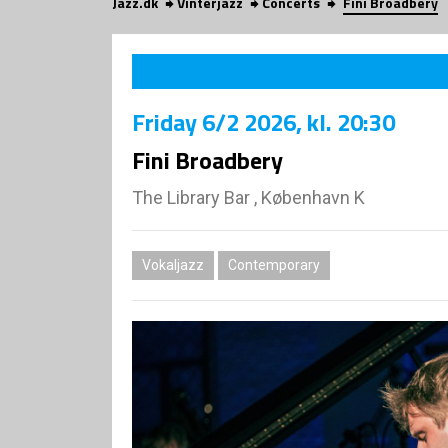
Jazz.dk
Vinterjazz
Concerts
Fini Broadbery
Friday
6/2 2026
, kl. 20:30
Fini Broadbery
The Library Bar , København K
Vokaljazz
Contemporary