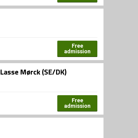
Free
admission
g Lasse Mørck (SE/DK)
Free
admission