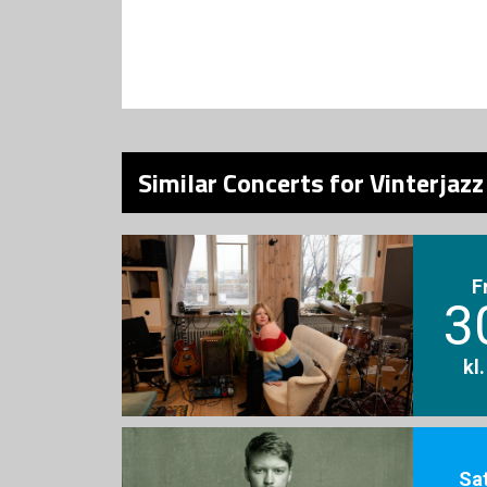
Similar Concerts for Vinterjazz
F
3
kl
Sa