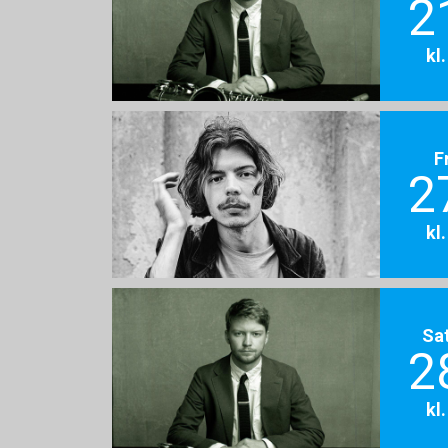
2
kl
F
2
kl
Sa
2
kl