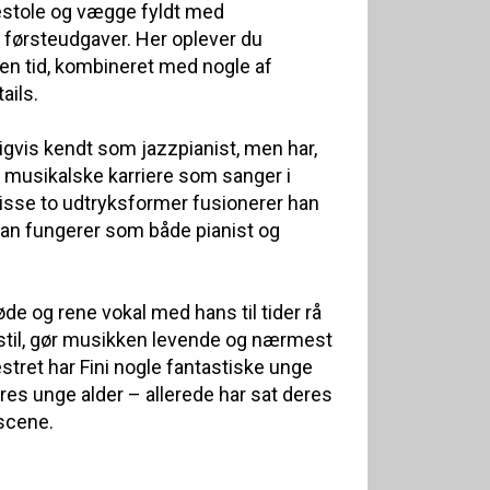
estole og vægge fyldt med
førsteudgaver. Her oplever du
n tid, kombineret med nogle af
ails.
igvis kendt som jazzpianist, men har,
n musikalske karriere som sanger i
sse to udtryksformer fusionerer han
han fungerer som både pianist og
de og rene vokal med hans til tider rå
til, gør musikken levende og nærmest
estret har Fini nogle fantastiske unge
es unge alder – allerede har sat deres
scene.