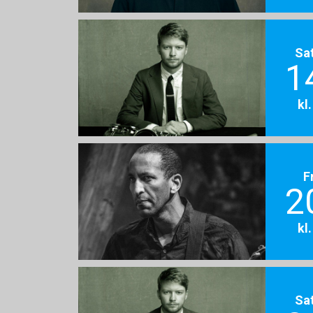
Sa
1
kl
F
2
kl
Sa