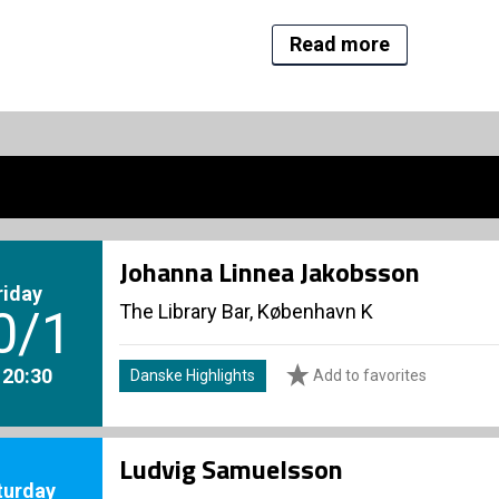
Read more
Johanna Linnea Jakobsson
riday
The Library Bar, København K
0/1
. 20:30
Danske Highlights
Add to favorites
Ludvig Samuelsson
turday