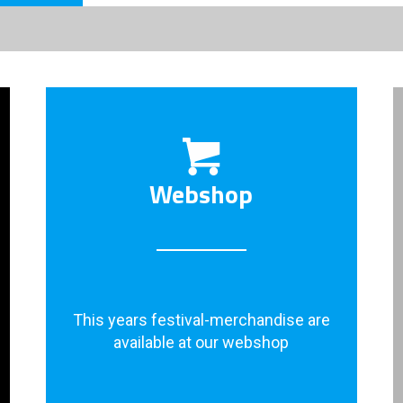
Webshop
This years festival-merchandise are
available at our webshop