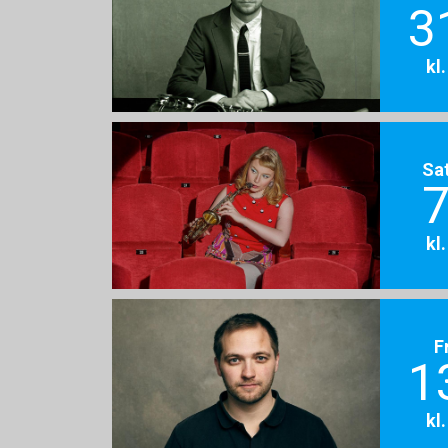
3
kl
Sa
7
kl
F
1
kl