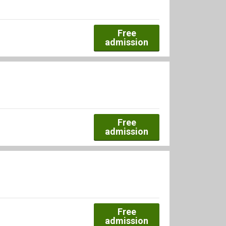
Free
admission
Free
admission
Free
admission