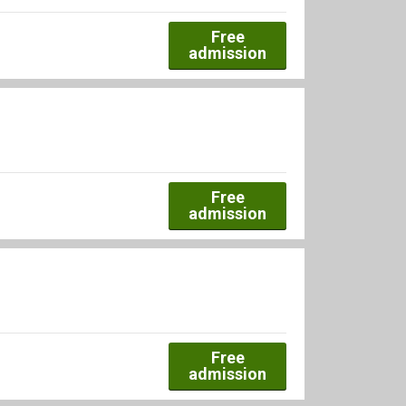
Free
admission
Free
admission
Free
admission