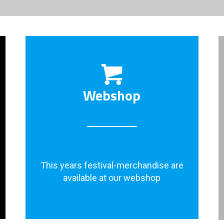
Webshop
This years festival-merchandise are
available at our webshop