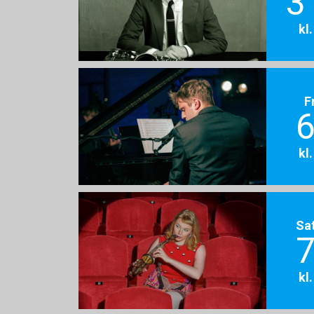
3
kl
F
6
kl
Sa
7
kl