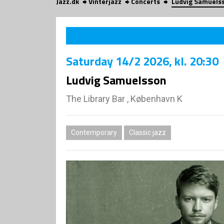
Jazz.dk
Vinterjazz
Concerts
Ludvig Samuels
Saturday
14/2 2026
, kl. 20:30
Ludvig Samuelsson
The Library Bar , København K
Contemporary
Classic jazz