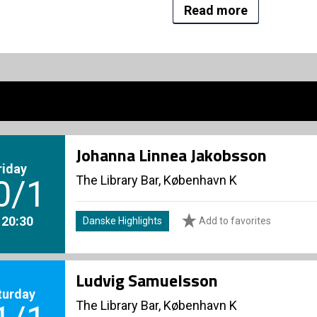
Read more
Johanna Linnea Jakobsson
riday
The Library Bar, København K
0/1
. 20:30
Danske Highlights
Add to favorites
Ludvig Samuelsson
turday
The Library Bar, København K