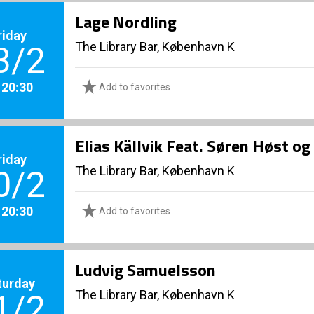
Lage Nordling
riday
The Library Bar, København K
3/2
. 20:30
Add to favorites
Elias Källvik Feat. Søren Høst o
riday
The Library Bar, København K
0/2
. 20:30
Add to favorites
Ludvig Samuelsson
turday
The Library Bar, København K
1/2