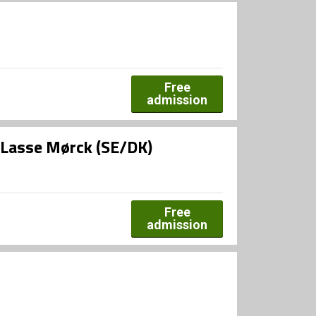
Free
admission
g Lasse Mørck (SE/DK)
Free
admission