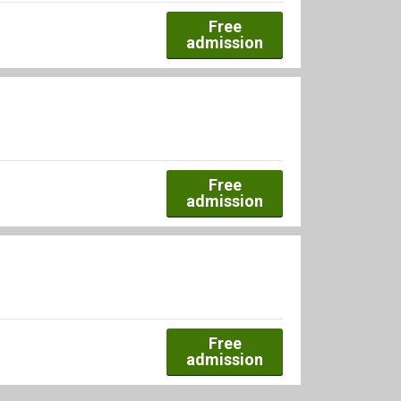
Free
admission
Free
admission
Free
admission