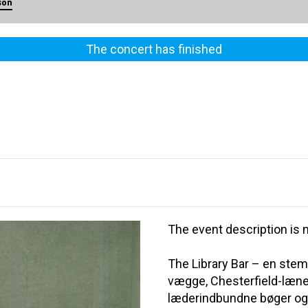
son
The concert has finished
The event description is n
The Library Bar – en ste
vægge, Chesterfield-læn
læderindbundne bøger og 