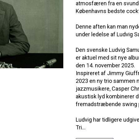
atmosfæren fra en svunde
Københavns bedste cockt
Denne aften kan man nyde
under ledelse af Ludvig 
Den svenske Ludvig Samu
er aktuel med sit nye alb
den 14. november 2025.
Inspireret af Jimmy Giuffr
2023 en ny trio sammen 
jazzmusikere, Casper Ch
akustisk lyd kombinerer d
fremadstræbende swing p
Ludvig har tidligere udgi
Tri...