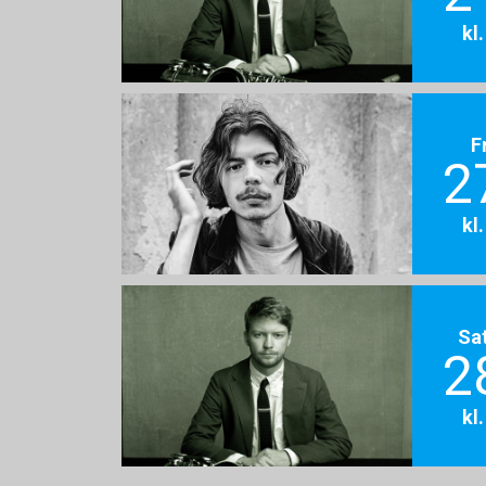
kl
F
2
kl
Sa
2
kl