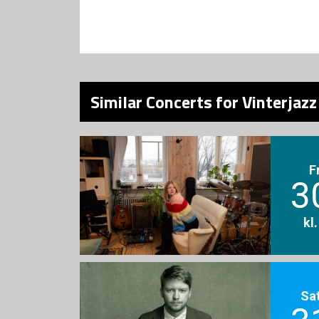
Similar Concerts for Vinterjazz
F
3
kl
Sa