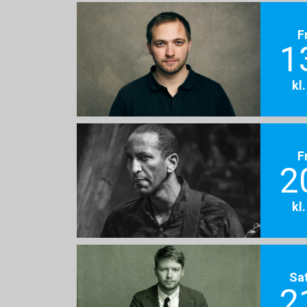
F
1
kl
F
2
kl
Sa
2