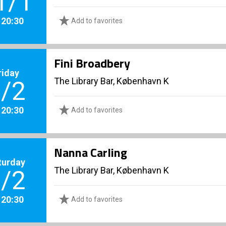
1/1
. 20:30
Add to favorites
Fini Broadbery
riday
The Library Bar, København K
/2
. 20:30
Add to favorites
Nanna Carling
turday
The Library Bar, København K
/2
. 20:30
Add to favorites