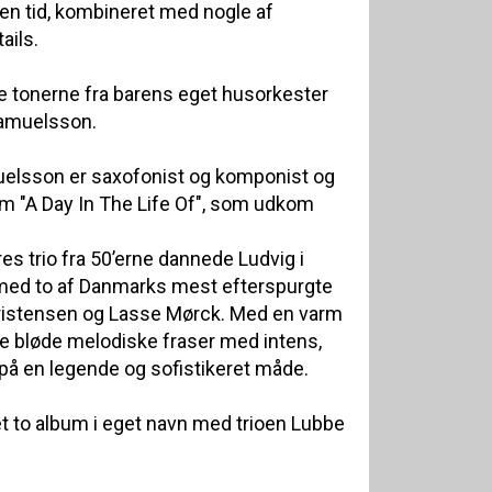
n tid, kombineret med nogle af
ails.
 tonerne fra barens eget husorkester
Samuelsson.
elsson er saxofonist og komponist og
um "A Day In The Life Of", som udkom
es trio fra 50’erne dannede Ludvig i
med to af Danmarks mest efterspurgte
ristensen og Lasse Mørck. Med en varm
e bløde melodiske fraser med intens,
å en legende og sofistikeret måde.
vet to album i eget navn med trioen Lubbe