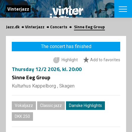
SEARCH
Vinterjazz
Jazz.dk
Vinterjazz
Concerts
Sinne Eeg Group
Danish
CHOOSE FES
The concert has finished
COPENHAGEN JAZ
PROGRAM
Highlight
Add to favorites
Concerts
VINTERJAZZ
LOCATIONS
Thursday
12/2 2026
, kl. 20:00
Themes
Venues & or
Sinne Eeg Group
App
INFORMATI
App
Kulturhus Kappelborg , Skagen
About us
ORGANIZAT
Contributors
Contact us
Vokaljazz
Classic jazz
Danske Highlights
NEWSLETTE
Privacy Poli
DKK 250
SHOP