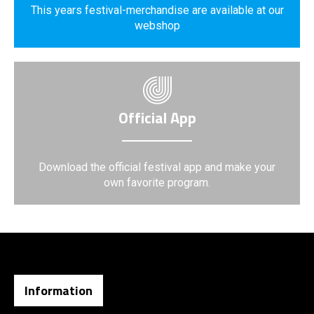
This years festival-merchandise are available at our
webshop
Official App
Download the official festival app and make your
own favorite program.
Information