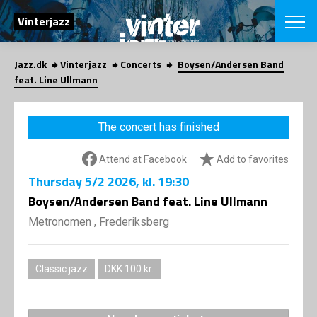
SEARCH
Vinterjazz
Jazz.dk
Vinterjazz
Concerts
Boysen/Andersen Band
Danish
feat. Line Ullmann
CHOOSE FES
COPENHAGEN JAZ
The concert has finished
PROGRAM
Concerts
VINTERJAZZ
Attend at Facebook
Add to favorites
LOCATIONS
Themes
Thursday
5/2 2026
, kl. 19:30
Venues & or
App
INFORMATI
Boysen/Andersen Band feat. Line Ullmann
App
About us
Metronomen , Frederiksberg
ORGANIZAT
Contributors
Contact us
NEWSLETTE
Privacy Poli
Classic jazz
DKK 100 kr.
SHOP