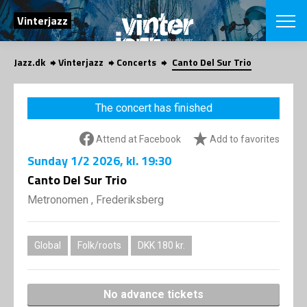
SEARCH
Vinterjazz
Jazz.dk
Vinterjazz
Concerts
Canto Del Sur Trio
Danish
CHOOSE FES
The concert has finished
COPENHAGEN JAZ
PROGRAM
Attend at Facebook
Add to favorites
Concerts
VINTERJAZZ
LOCATIONS
Sunday
1/2 2026
, kl. 19:30
Themes
Venues & or
Canto Del Sur Trio
App
INFORMATI
App
Metronomen , Frederiksberg
About us
ORGANIZAT
Contributors
Contact us
Global
Folk/roots
DKK 180 kr.
NEWSLETTE
Privacy Poli
SHOP
No advance tickets