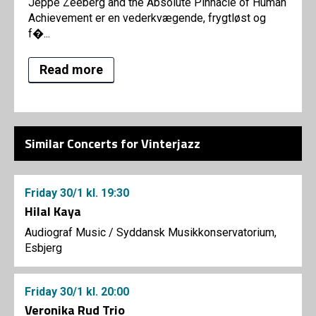
Jeppe Zeeberg and the Absolute Pinnacle of Human
Achievement er en vederkvægende, frygtløst og
f�...
Read more
Similar Concerts for Vinterjazz
Friday
30/1
kl. 19:30
Hilal Kaya
Audiograf Music
/
Syddansk Musikkonservatorium,
Esbjerg
Friday
30/1
kl. 20:00
Veronika Rud Trio