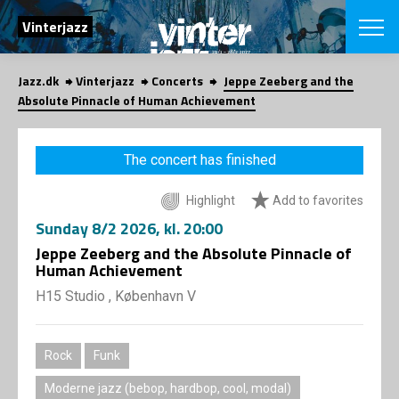
SEARCH
Vinterjazz
Jazz.dk
Vinterjazz
Concerts
Jeppe Zeeberg and the
Danish
Absolute Pinnacle of Human Achievement
CHOOSE FES
COPENHAGEN JAZ
The concert has finished
PROGRAM
Concerts
VINTERJAZZ
Highlight
Add to favorites
LOCATIONS
Themes
Sunday
8/2 2026
, kl. 20:00
Venues & or
App
INFORMATI
Jeppe Zeeberg and the Absolute Pinnacle of
App
Human Achievement
About us
ORGANIZAT
Contributors
H15 Studio , København V
Contact us
NEWSLETTE
Privacy Poli
Rock
Funk
SHOP
Moderne jazz (bebop, hardbop, cool, modal)