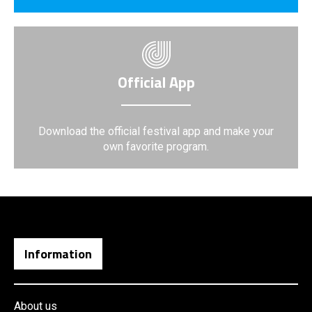
Official App
Download the official festival app and make your
own favorite program.
Information
About us