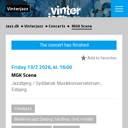
SEARCH
Vinterjazz
Jazz.dk
Vinterjazz
Concerts
MGK Scene
Danish
CHOOSE FES
The concert has finished
COPENHAGEN JAZ
PROGRAM
Add to favorites
Concerts
VINTERJAZZ
LOCATIONS
Friday
13/2 2026
, kl. 16:00
Themes
Venues & or
MGK Scene
App
INFORMATI
App
Jazzbjerg
/
Syddansk Musikkonservatorium ,
About us
Esbjerg
ORGANIZAT
Contributors
Contact us
NEWSLETTE
Privacy Poli
Vokaljazz
SHOP
Moderne jazz (bebop, hardbop, cool, modal)