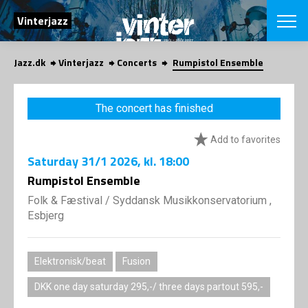
SEARCH
Vinterjazz
Jazz.dk
Vinterjazz
Concerts
Rumpistol Ensemble
Danish
CHOOSE FES
The concert has finished
COPENHAGEN JAZ
PROGRAM
Add to favorites
Concerts
VINTERJAZZ
LOCATIONS
Saturday
31/1 2026
, kl. 18:00
Themes
Venues & or
Rumpistol Ensemble
App
INFORMATI
App
Folk & Fæstival
/
Syddansk Musikkonservatorium ,
About us
Esbjerg
ORGANIZAT
Contributors
Contact us
NEWSLETTE
Privacy Poli
Elektronisk/beat
Fusion
SHOP
DKK one day saturday 295,-/ three days partout 595,-