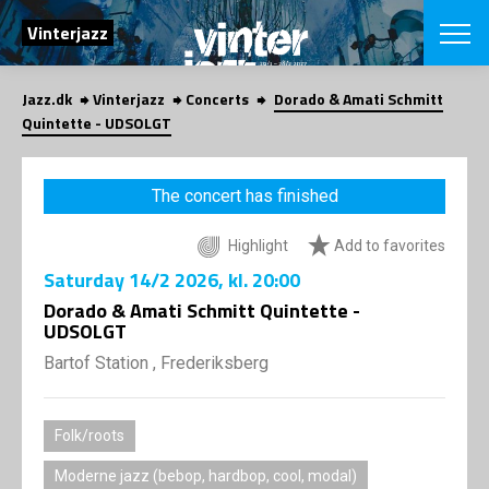
SEARCH
Vinterjazz
Jazz.dk
Vinterjazz
Concerts
Dorado & Amati Schmitt
Danish
Quintette - UDSOLGT
CHOOSE FES
COPENHAGEN JAZ
The concert has finished
PROGRAM
Concerts
VINTERJAZZ
Highlight
Add to favorites
LOCATIONS
Themes
Saturday
14/2 2026
, kl. 20:00
Venues & or
App
INFORMATI
Dorado & Amati Schmitt Quintette -
App
UDSOLGT
About us
ORGANIZAT
Contributors
Bartof Station , Frederiksberg
Contact us
NEWSLETTE
Privacy Poli
Folk/roots
SHOP
Moderne jazz (bebop, hardbop, cool, modal)