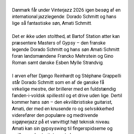
Danmark får under Vinterjazz 2026 igen besøg af en
international jazzlegende: Dorado Schmitt og hans
lige så fantastiske søn, Amati Schmitt.
Det er ikke uden stolthed, at Bartof Station atter kan
præsentere Masters of Gypsy – den franske
legende Dorado Schmitt og hans søn Amati Schmitt
foran landsmændene Francko Mehrstein og Gino
Roman samt danske Esben Mylle Strandvig.
I arven efter Django Reinhardt og Stéphane Grappelli
står Dorado Schmitt som en af de ganske få
virkelige mestre, der brillerer med en fuldstændig
fanden-i-voldsk spillestil og et drive uden lige. Dertil
kommer hans søn – den ekvilibristiske guitarist,
Amati, der med en knusende ro og selvsikkerhed
viderefører den populære og medrivende
sigøjnerjazz på et vanvittigt højt teknisk niveau.
Amati kan sin gypsyswing til fingerspidserne og