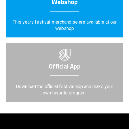
Webshop
This years festival-merchandise are available at our
webshop
Official App
Download the official festival app and make your
own favorite program.