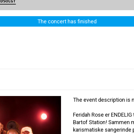
 UDSOLGT
The concert has finished
The event description is n
Feridah Rose er ENDELIG ti
Bartof Station! Sammen m
karismatiske sangerinde p