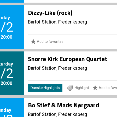
Dizzy-Like (rock)
riday
Bartof Station, Frederiksberg
/2
. 20:00
Add to favorites
Snorre Kirk European Quartet
turday
Bartof Station, Frederiksberg
/2
. 20:00
Danske Highlights
Highlight
Add to favo
Bo Stief & Mads Nørgaard
unday
Bartof Station, Frederiksberg