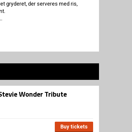
et gryderet, der serveres med ris,
nt.
..
 Stevie Wonder Tribute
Buy tickets