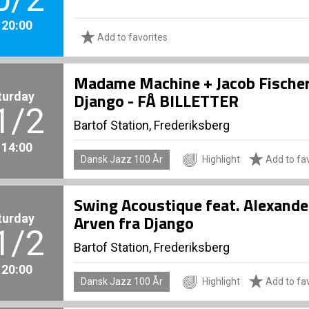
. 20:00
Add to favorites
Madame Machine + Jacob Fischer 
turday
Django - FÅ BILLETTER
1/2
Bartof Station, Frederiksberg
. 14:00
Dansk Jazz 100 År
Highlight
Add to fav
Swing Acoustique feat. Alexande
turday
Arven fra Django
1/2
Bartof Station, Frederiksberg
. 20:00
Dansk Jazz 100 År
Highlight
Add to fav