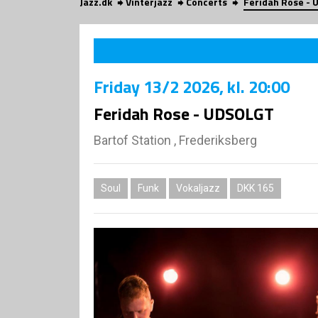
Jazz.dk
Vinterjazz
Concerts
Feridah Rose -
Friday
13/2 2026
, kl. 20:00
Feridah Rose - UDSOLGT
Bartof Station , Frederiksberg
Soul
Funk
Vokaljazz
DKK 165