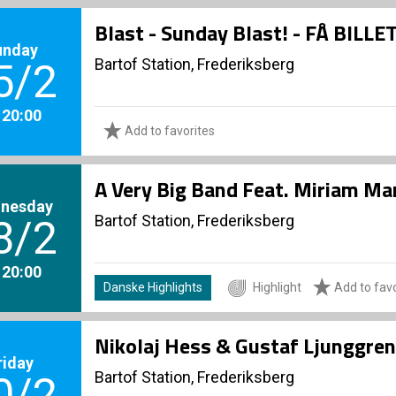
Blast - Sunday Blast! - FÅ BILLE
unday
Bartof Station, Frederiksberg
5/2
. 20:00
Add to favorites
A Very Big Band Feat. Miriam Ma
nesday
Bartof Station, Frederiksberg
8/2
. 20:00
Danske Highlights
Highlight
Add to favo
Nikolaj Hess & Gustaf Ljunggren
riday
Bartof Station, Frederiksberg
0/2