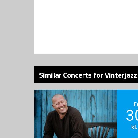
Similar Concerts for Vinterjazz
F
3
kl