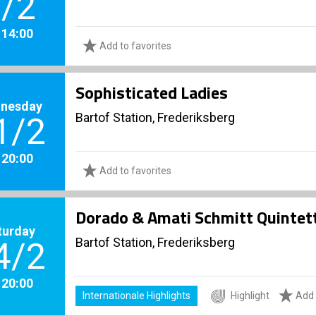
/2
. 14:00
Add to favorites
Sophisticated Ladies
nesday
Bartof Station, Frederiksberg
1/2
. 20:00
Add to favorites
Dorado & Amati Schmitt Quintet
turday
Bartof Station, Frederiksberg
4/2
. 20:00
Internationale Highlights
Highlight
Add 