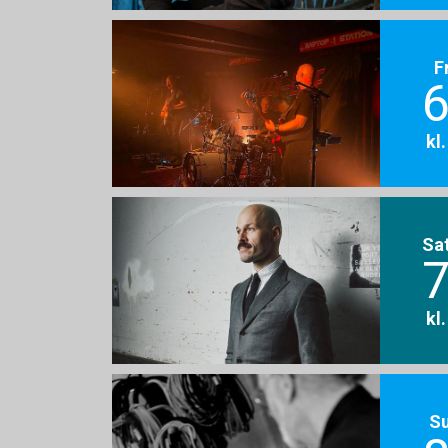
F
6
kl
Sa
7
kl
S