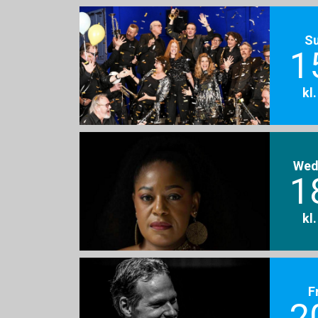
S
1
kl
Wed
1
kl
F
2