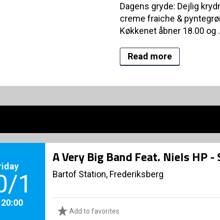
Dagens gryde: Dejlig krydr
creme fraiche & pyntegrø
Køkkenet åbner 18.00 og .
Read more
A Very Big Band Feat. Niels HP -
riday
Bartof Station, Frederiksberg
0/1
. 20:00
Add to favorites