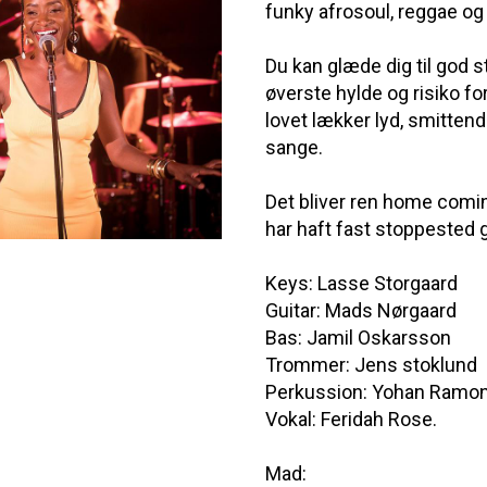
funky afrosoul, reggae og 
Du kan glæde dig til god 
øverste hylde og risiko f
lovet lækker lyd, smitten
sange.
Det bliver ren home comin
har haft fast stoppested
Keys: Lasse Storgaard
Guitar: Mads Nørgaard
Bas: Jamil Oskarsson
Trommer: Jens stoklund
Perkussion: Yohan Ramo
Vokal: Feridah Rose.
Mad: