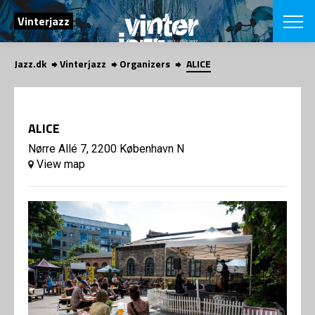
SEARCH
Vinterjazz
Jazz.dk
Vinterjazz
Organizers
ALICE
Danish
CHOOSE FES
COPENHAGEN JAZ
ALICE
PROGRAM
Concerts
Nørre Allé 7, 2200 København N
VINTERJAZZ
LOCATIONS
View map
Themes
Venues & or
App
INFORMATI
App
About us
ORGANIZAT
Contributors
Contact us
NEWSLETTE
Privacy Poli
SHOP