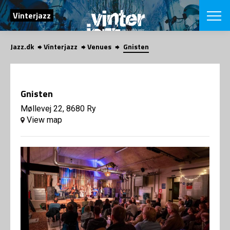
SEARCH
Vinterjazz
Jazz.dk
Vinterjazz
Venues
Gnisten
Danish
CHOOSE FES
COPENHAGEN JAZ
Gnisten
PROGRAM
Concerts
Møllevej 22, 8680 Ry
VINTERJAZZ
LOCATIONS
View map
Themes
Venues & or
App
INFORMATI
App
About us
ORGANIZAT
Contributors
Contact us
NEWSLETTE
Privacy Poli
SHOP