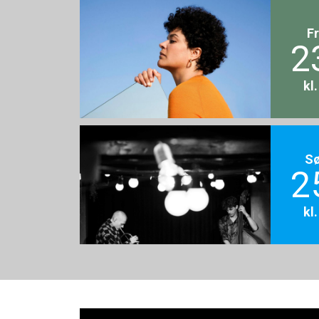
F
2
kl
S
2
kl