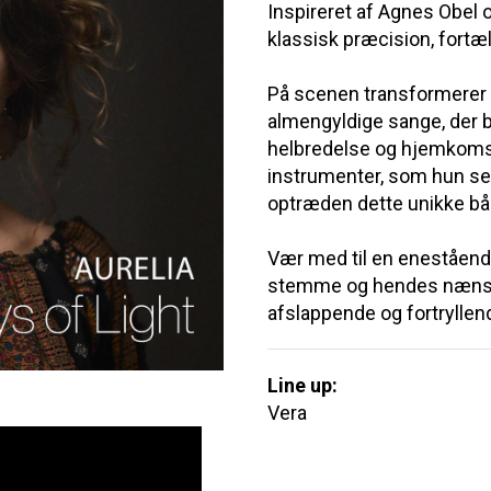
Inspireret af Agnes Obel 
klassisk præcision, fortæ
På scenen transformerer Au
almengyldige sange, der be
helbredelse og hjemkoms
instrumenter, som hun sel
optræden dette unikke bån
Vær med til en enestående
stemme og hendes nænso
afslappende og fortryllen
Line up:
Vera