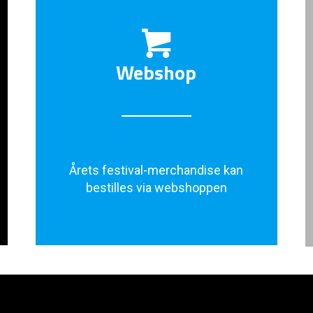
Webshop
Årets festival-merchandise kan
bestilles via webshoppen