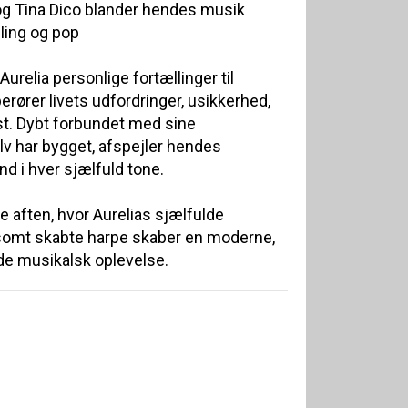
og Tina Dico blander hendes musik
lling og pop
relia personlige fortællinger til
rører livets udfordringer, usikkerhed,
t. Dybt forbundet med sine
v har bygget, afspejler hendes
d i hver sjælfuld tone.
 aften, hvor Aurelias sjælfulde
mt skabte harpe skaber en moderne,
de musikalsk oplevelse.