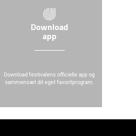
Download
app
Download festivalens officielle app og
sammensæt dit eget favoritprogram.