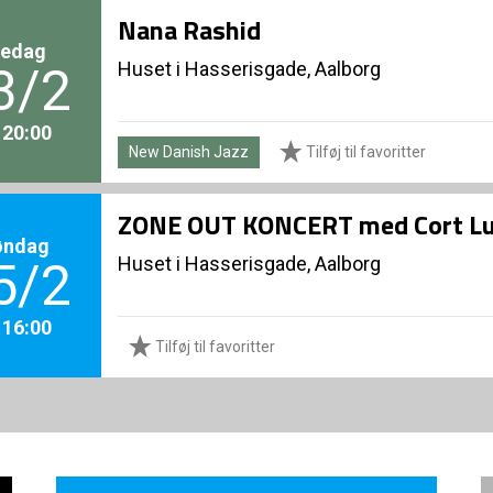
Nana Rashid
redag
Huset i Hasserisgade, Aalborg
3/2
. 20:00
New Danish Jazz
Tilføj til favoritter
ZONE OUT KONCERT med Cort L
øndag
Huset i Hasserisgade, Aalborg
5/2
. 16:00
Tilføj til favoritter