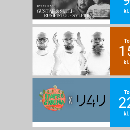
kl
To
1
kl
To
2
kl