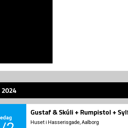
z 2024
Gustaf & Skúli + Rumpistol + Syl
redag
Huset i Hasserisgade, Aalborg
/2