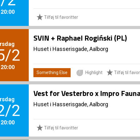
. 20:00
Tilføj til favoritter
SVIN + Raphael Rogiński (PL)
rsdag
Huset i Hasserisgade, Aalborg
5/2
. 20:00
Something Else
Highlight
Tilføj til favor
Vest for Vesterbro x Impro Faun
rsdag
Huset i Hasserisgade, Aalborg
2/2
. 20:00
Tilføj til favoritter