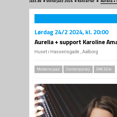
Jazz.dk
Vinterjazz 2024
Koncerter
Aurelia +
Lørdag
24/2 2024
, kl. 20:00
Aurelia + support Karoline Ama
Huset i Hasserisgade , Aalborg
Moderne jazz
Contemporary
DKK 50 kr.