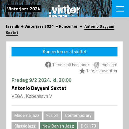
SØG
Vinterjazz 2024
Jazz.dk
Vinterjazz 2024
Koncerter
Antonio Dayyani
English
Sextet
VÆLG FESTI
COPENHAGEN JAZ
Koncerten er afsluttet
PROGRAM
Koncertovers
VINTERJAZZ
Tilmeld på Facebook
Highlight
LOCATIONS
Temaer
Tilføj til favoritter
Venues & arr
App
Fredag
9/2 2024
, kl. 20:00
INFO
App
Antonio Dayyani Sextet
Presse/Bag
ORGANISAT
Bidragsyder
VEGA , København V
Om fonden
Om Copenhag
NYHEDSBRE
Om bestyrel
Om Vinterjaz
Moderne jazz
Fusion
Contemporary
Kontakt
SHOP
Persondatapo
Classic jazz
New Danish Jazz
DKK 170