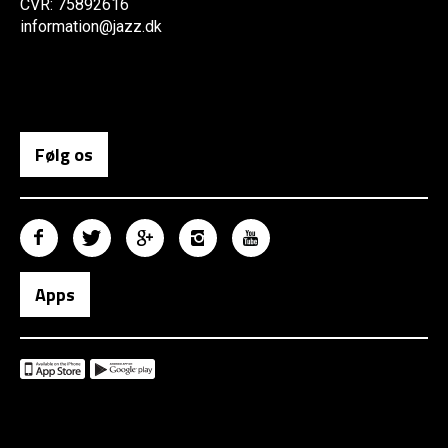
CVR: 75892616
information@jazz.dk
Følg os
Apps