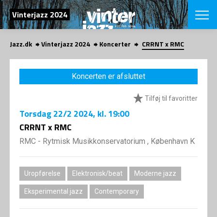
SØG
Vinterjazz 2024
Jazz.dk
Vinterjazz 2024
Koncerter
CRRNT x RMC
English
VÆLG FESTI
Koncerten er afsluttet
COPENHAGEN JAZ
PROGRAM
Tilføj til favoritter
Koncertovers
VINTERJAZZ
LOCATIONS
Torsdag
22/2 2024
, kl. 19:00
Temaer
Venues & arr
CRRNT x RMC
App
INFO
App
RMC - Rytmisk Musikkonservatorium , København K
Presse/Bag
ORGANISAT
Bidragsyder
Om fonden
Om Copenhag
Uropførelse
Elektronisk/beat
Moderne jazz
NYHEDSBRE
Om bestyrel
Om Vinterjaz
Eksperimental jazz
Contemporary
Kontakt
SHOP
Persondatapo