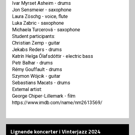
Ivar Myrset Asheim - drums
Jon Sensmeier - saxophone
Laura Zöschg - voice, flute
Luka Zabric - saxophone
Michaela Turcerová - saxophone
Student participants:
Christian Zemp - guitar
Jekabs Reders - drums
Katrín Helga Ólafsdóttir - electric bass
Petr Balhar - drums
Rémy Gouffault - drums
Szymon Wójcik - guitar
Sebastians Macats - drums
External artist:
George Chiper-Lillemark - film
https://www.imdb.com/name/nm2613569/
Lignende koncerter i Vinterjazz 2024