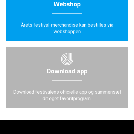
Webshop
Årets festival-merchandise kan bestilles via
webshoppen
Download app
Download festivalens officielle app og sammensæt
dit eget favoritprogram.