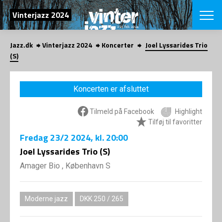
SØG
Vinterjazz 2024
Jazz.dk
Vinterjazz 2024
Koncerter
Joel Lyssarides Trio
English
(S)
VÆLG FESTI
COPENHAGEN JAZ
Koncerten er afsluttet
PROGRAM
Koncertovers
VINTERJAZZ
Tilmeld på Facebook
Highlight
LOCATIONS
Temaer
Tilføj til favoritter
Venues & arr
App
Fredag
23/2 2024
, kl. 20:00
INFO
App
Joel Lyssarides Trio (S)
Presse/Bag
ORGANISAT
Bidragsyder
Amager Bio , København S
Om fonden
Om Copenhag
NYHEDSBRE
Om bestyrel
Om Vinterjaz
Moderne jazz
DKK 250 / 265
Kontakt
SHOP
Persondatapo