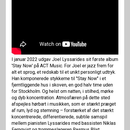
I januar 2022 udgav Joel Lyssarides sit første album
'Stay Now' på ACT Music. For Joel er jazz frem for
alt et sprog, et redskab til et unikt personligt udtryk.
Han komponerede stykkerne til "Stay Now" i et
fjerntliggende hus i skoven, en god halv time uden
for Stockholm. Og helst om natten, i stilhed, mørke
og dyb koncentration. Atmosfæren på dette sted
afspejles hørbart i musikken, som er stærkt præget
af rum, lyd og stemning – forstærket af det stærkt
koncentrerede, differentierede, subtile samspil
mellem pianisten Lyssarides med bassisten Niklas
Fernqvist og trommeslageren Rasmus Blixt.