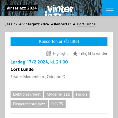
SØG
Vinterjazz 2024
Jazz.dk
Vinterjazz 2024
Koncerter
Cort Lunde
English
VÆLG FESTI
Koncerten er afsluttet
COPENHAGEN JAZ
PROGRAM
Highlight
Tilføj til favoritter
Koncertovers
VINTERJAZZ
LOCATIONS
Lørdag
17/2 2024
, kl. 21:00
Temaer
Venues & arr
Cort Lunde
App
INFO
App
Teater Momentum , Odense C
Presse/Bag
ORGANISAT
Bidragsyder
Om fonden
Om Copenhag
Elektronisk/beat
Moderne jazz
Fusion
NYHEDSBRE
Om bestyrel
Om Vinterjaz
Eksperimental jazz
DKK 75
Kontakt
SHOP
Persondatapo