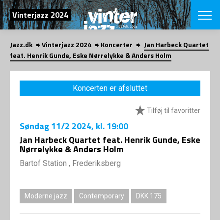
SØG
Vinterjazz 2024
Jazz.dk
Vinterjazz 2024
Koncerter
Jan Harbeck Quartet
English
feat. Henrik Gunde, Eske Nørrelykke & Anders Holm
VÆLG FESTI
COPENHAGEN JAZ
Koncerten er afsluttet
PROGRAM
Koncertovers
VINTERJAZZ
Tilføj til favoritter
LOCATIONS
Temaer
Søndag
11/2 2024
, kl. 19:00
Venues & arr
App
INFO
Jan Harbeck Quartet feat. Henrik Gunde, Eske
App
Nørrelykke & Anders Holm
Presse/Bag
ORGANISAT
Bidragsyder
Bartof Station , Frederiksberg
Om fonden
Om Copenhag
NYHEDSBRE
Om bestyrel
Om Vinterjaz
Moderne jazz
Contemporary
DKK 175
Kontakt
SHOP
Persondatapo