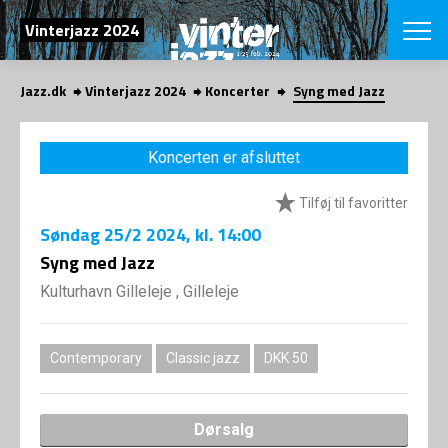
SØG
Vinterjazz 2024
Jazz.dk
Vinterjazz 2024
Koncerter
Syng med Jazz
English
VÆLG FESTI
Koncerten er afsluttet
COPENHAGEN JAZ
PROGRAM
Tilføj til favoritter
Koncertovers
VINTERJAZZ
LOCATIONS
Søndag
25/2 2024
, kl. 14:00
Temaer
Venues & arr
Syng med Jazz
App
INFO
App
Kulturhavn Gilleleje , Gilleleje
Presse/Bag
ORGANISAT
Bidragsyder
Om fonden
Om Copenhag
Contemporary
Classic jazz
DKK 50
NYHEDSBRE
Om bestyrel
Om Vinterjaz
Kontakt
SHOP
Dørsalg
Persondatapo