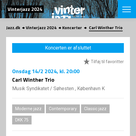
SØG
Vinterjazz 2024
Jazz.dk
Vinterjazz 2024
Koncerter
Carl Winther Trio
English
VÆLG FESTI
Koncerten er afsluttet
COPENHAGEN JAZ
PROGRAM
Tilføj til favoritter
Koncertovers
VINTERJAZZ
LOCATIONS
Onsdag
14/2 2024
, kl. 20:00
Temaer
Venues & arr
Carl Winther Trio
App
INFO
App
Musik Syndikatet
/
Søhesten , København K
Presse/Bag
ORGANISAT
Bidragsyder
Om fonden
Om Copenhag
Moderne jazz
Contemporary
Classic jazz
NYHEDSBRE
Om bestyrel
Om Vinterjaz
DKK 75
Kontakt
SHOP
Persondatapo