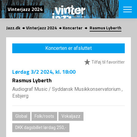
SØG
Vinterjazz 2024
Jazz.dk
Vinterjazz 2024
Koncerter
Rasmus Lyberth
English
VÆLG FESTI
Koncerten er afsluttet
COPENHAGEN JAZ
PROGRAM
Tilføj til favoritter
Koncertovers
VINTERJAZZ
LOCATIONS
Lørdag
3/2 2024
, kl. 18:00
Temaer
Venues & arr
Rasmus Lyberth
App
INFO
App
Audiograf Music
/
Syddansk Musikkonservatorium ,
Presse/Bag
Esbjerg
ORGANISAT
Bidragsyder
Om fonden
Om Copenhag
NYHEDSBRE
Om bestyrel
Om Vinterjaz
Global
Folk/roots
Vokaljazz
Kontakt
SHOP
DKK dagsbillet lørdag 250,-
Persondatapo