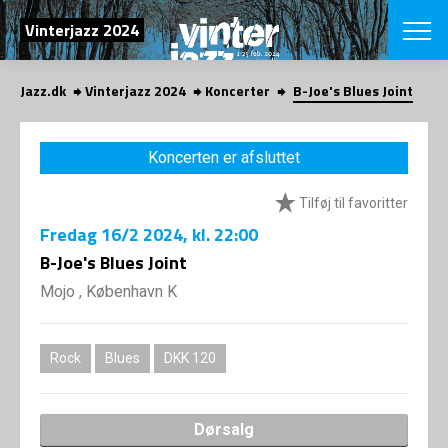
SØG
Vinterjazz 2024
Jazz.dk
Vinterjazz 2024
Koncerter
B-Joe's Blues Joint
English
VÆLG FESTI
Koncerten er afsluttet
COPENHAGEN JAZ
PROGRAM
Tilføj til favoritter
Koncertovers
VINTERJAZZ
LOCATIONS
Fredag
16/2 2024
, kl. 22:00
Temaer
Venues & arr
B-Joe's Blues Joint
App
INFO
App
Mojo , København K
Presse/Bag
ORGANISAT
Bidragsyder
Om fonden
Om Copenhag
Rock
Blues
DKK 120
NYHEDSBRE
Om bestyrel
Om Vinterjaz
Kontakt
SHOP
Dørsalg
Persondatapo