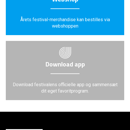
Årets festival-merchandise kan bestilles via
webshoppen
Download app
Download festivalens officielle app og sammensæt
dit eget favoritprogram.