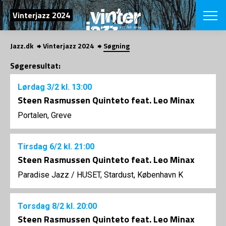
SØG
Vinterjazz 2024
Jazz.dk
Vinterjazz 2024
Søgning
English
Søgeresultat:
VÆLG FESTI
Lørdag
3/2
kl. 13:00
COPENHAGEN JAZ
PROGRAM
Steen Rasmussen Quinteto feat. Leo Minax
Koncertovers
VINTERJAZZ
Portalen, Greve
LOCATIONS
Temaer
Venues & arr
App
INFO
App
Tirsdag
6/2
kl. 21:00
Presse/Bag
Steen Rasmussen Quinteto feat. Leo Minax
ORGANISAT
Bidragsyder
Paradise Jazz
/
HUSET, Stardust, København K
Om fonden
Om Copenhag
NYHEDSBRE
Om bestyrel
Om Vinterjaz
Kontakt
Torsdag
8/2
kl. 20:00
SHOP
Steen Rasmussen Quinteto feat. Leo Minax
Persondatapo