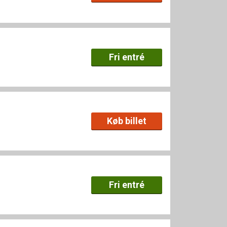
Fri entré
Køb billet
Fri entré