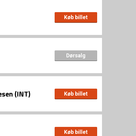
Køb billet
Dørsalg
esen (INT)
Køb billet
Køb billet