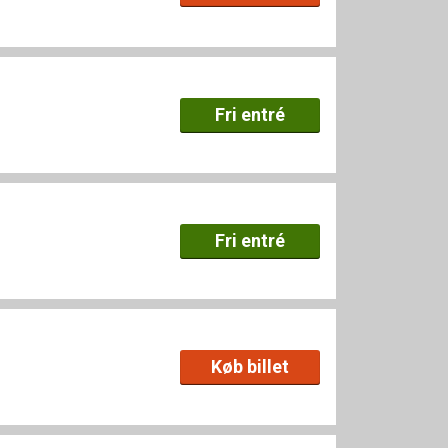
Fri entré
Fri entré
Køb billet