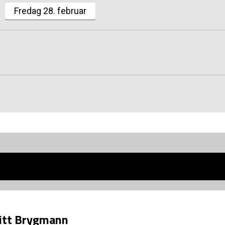
Fredag 28. februar
Område
Storkøbenhavn
Hovedstaden
Sjælland
Syddanmark
Midtjylland
Nordjylland
ritt Brygmann