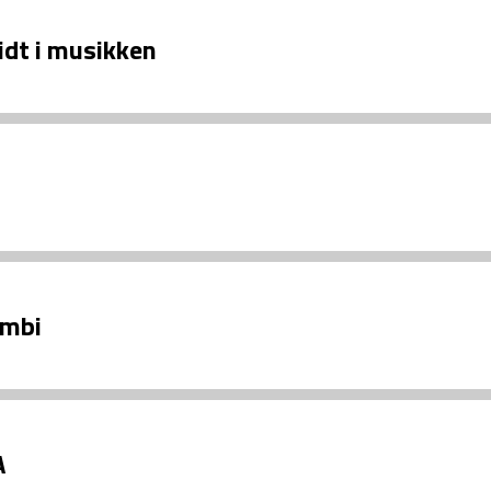
idt i musikken
ambi
A