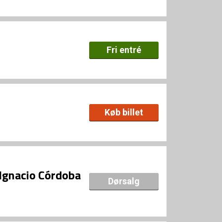
Fri entré
Køb billet
 Ignacio Córdoba
Dørsalg