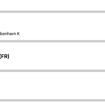
øbenhavn K
(FR)