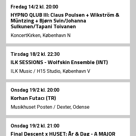
Fredag
14/2
kl. 20:00
HYPNO QLUB III: Claus Poulsen + Wikström &
Müntzing + Bjørn Svin/Johanna
Sulkunen/Tapani Toivanen
KoncertKirken, København N
Tirsdag
18/2
kl. 22:30
ILK SESSIONS - Wolfskin Ensemble (INT)
ILK Music
/
H15 Studio, København V
Onsdag
19/2
kl. 20:00
Korhan Futacı (TR)
Musikhuset Posten
/
Dexter, Odense
Onsdag
19/2
kl. 21:00
Final Descent x HUSET: År & Dag - A MAJOR