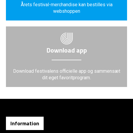
Årets festival-merchandise kan bestilles via
webshoppen
Download app
Download festivalens officielle app og sammensæt
dit eget favoritprogram.
Information