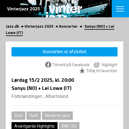
SØG
Vinterjazz 2025
Jazz.dk
Vinterjazz 2025
Koncerter
Sanyu (NO) + Lei
English
Lowe (IT)
VÆLG FESTI
COPENHAGEN JAZ
Koncerten er afsluttet
PROGRAM
Koncertovers
VINTERJAZZ
Tilmeld på Facebook
Highlight
LOCATIONS
Temaer
Tilføj til favoritter
Venues & arr
App
Lørdag
15/2 2025
, kl. 20:00
INFO
App
Sanyu (NO) + Lei Lowe (IT)
Presse/Bag
ORGANISAT
Bidragsyder
Forbrændingen , Albertslund
Om fonden
Om Copenhag
NYHEDSBRE
Om bestyrel
Om Vinterjaz
Soul
Funk
Moderne jazz
Kontakt
SHOP
Persondatapo
Avantgarde Highlights
DKK 155