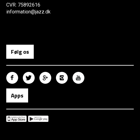
CVR: 75892616
information@jazz.dk
Følg os
Apps