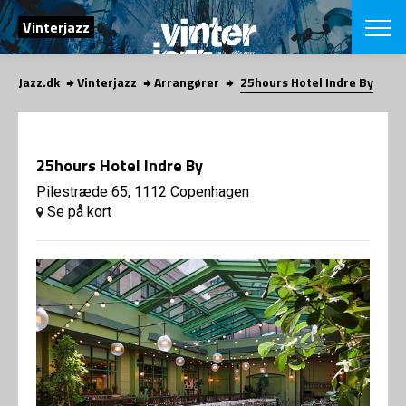
SØG
Vinterjazz
Jazz.dk
Vinterjazz
Arrangører
25hours Hotel Indre By
English
VÆLG FESTI
COPENHAGEN JAZ
25hours Hotel Indre By
PROGRAM
Koncertovers
Pilestræde 65, 1112 Copenhagen
VINTERJAZZ
LOCATIONS
Se på kort
Temaer
Venues & arr
App
INFO
App
Presse/Bag
ORGANISAT
Bidragsyder
Om fonden
Om Copenhag
NYHEDSBRE
Om bestyrel
Om Vinterjaz
Kontakt
SHOP
Persondatapo