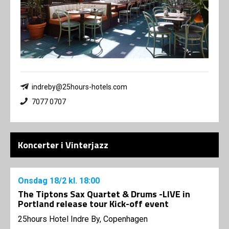
indreby@25hours-hotels.com
7077 0707
Koncerter i Vinterjazz
Onsdag
18/2
kl. 18:00
The Tiptons Sax Quartet & Drums -LIVE in
Portland release tour Kick-off event
25hours Hotel Indre By, Copenhagen