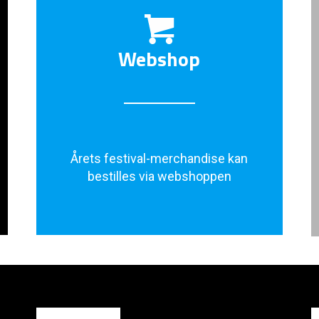
Webshop
Årets festival-merchandise kan
bestilles via webshoppen