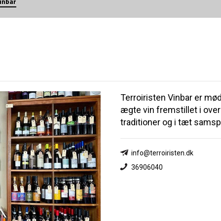
Vinbar
N
Terroiristen Vinbar er mø
ægte vin fremstillet i o
traditioner og i tæt samsp
info@terroiristen.dk
36906040