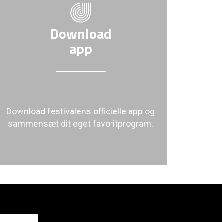
Download
app
Download festivalens officielle app og
sammensæt dit eget favoritprogram.