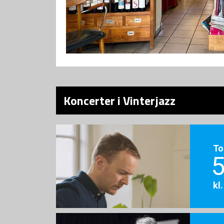
Koncerter i Vinterjazz
To
5
kl