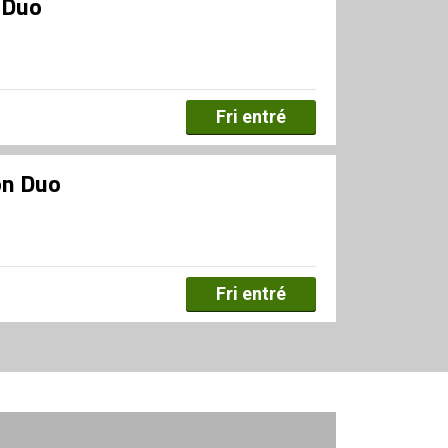
 Duo
Fri entré
on Duo
Fri entré