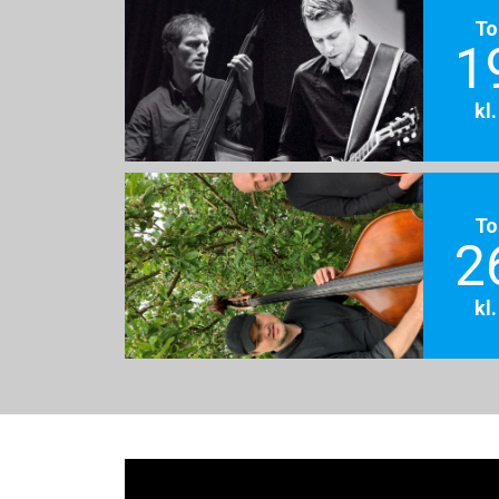
To
1
kl
To
2
kl