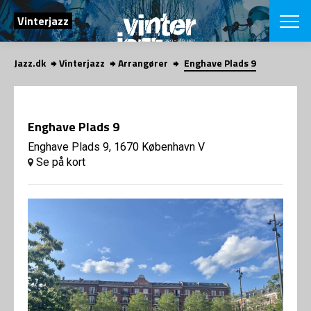
SØG
Vinterjazz
Jazz.dk
Vinterjazz
Arrangører
Enghave Plads 9
English
VÆLG FESTI
COPENHAGEN JAZ
Enghave Plads 9
PROGRAM
Koncertovers
Enghave Plads 9, 1670 København V
VINTERJAZZ
LOCATIONS
Se på kort
Temaer
Venues & arr
App
INFO
App
Presse/Bag
ORGANISAT
Bidragsyder
Om fonden
Om Copenhag
NYHEDSBRE
Om bestyrel
Om Vinterjaz
Kontakt
SHOP
Persondatapo