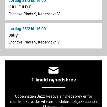
Lørdag
21/2
kl. 16:00
K A L E II D O
Enghave Plads 9, København V
Lørdag
28/2
kl. 16:00
Blåly
Enghave Plads 9, København V
Tilmeld nyhedsbrev
Copenhagen Jazz Festivals nyhedsbrev er for
musikelskere, der vil være opdateret på jazzscenen
i København.