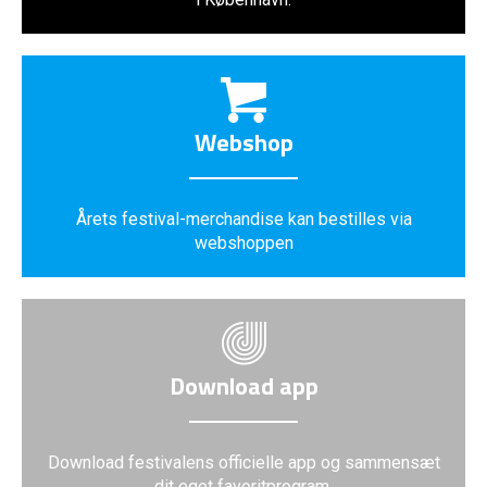
Webshop
Årets festival-merchandise kan bestilles via
webshoppen
Download app
Download festivalens officielle app og sammensæt
dit eget favoritprogram.