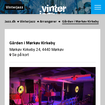
SØG
Vinterjazz
Jazz.dk
Vinterjazz
Arrangører
Gården i Mørkøv Kirkeby
English
VÆLG FESTI
COPENHAGEN JAZ
Gården i Mørkøv Kirkeby
PROGRAM
Koncertovers
Mørkøv Kirkeby 24, 4440 Mørkøv
VINTERJAZZ
LOCATIONS
Se på kort
Temaer
Venues & arr
App
INFO
App
Presse/Bag
ORGANISAT
Bidragsyder
Om fonden
Om Copenhag
NYHEDSBRE
Om bestyrel
Om Vinterjaz
Kontakt
SHOP
Persondatapo