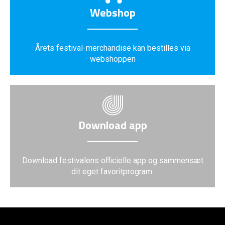
Webshop
Årets festival-merchandise kan bestilles via
webshoppen
Download app
Download festivalens officielle app og sammensæt
dit eget favoritprogram.