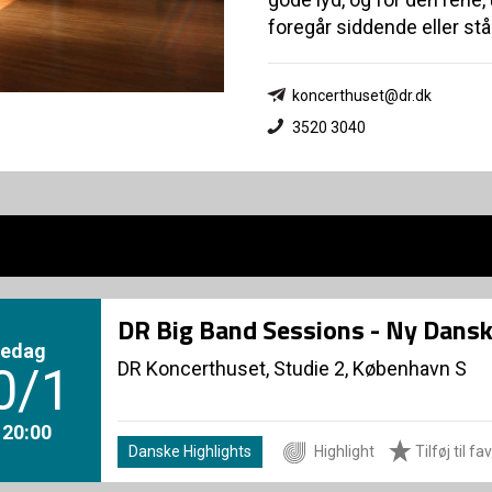
foregår siddende eller st
koncerthuset@dr.dk
3520 3040
DR Big Band Sessions - Ny Dansk
redag
DR Koncerthuset, Studie 2, København S
0/1
. 20:00
Danske Highlights
Highlight
Tilføj til fa