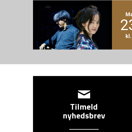
M
2
kl
Tilmeld
nyhedsbrev