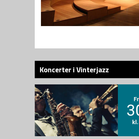
Koncerter i Vinterjazz
F
3
kl