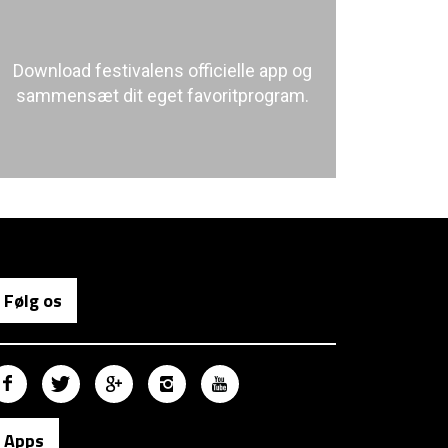
Download festivalens officielle app og
sammensæt dit eget favoritprogram.
Følg os
Apps