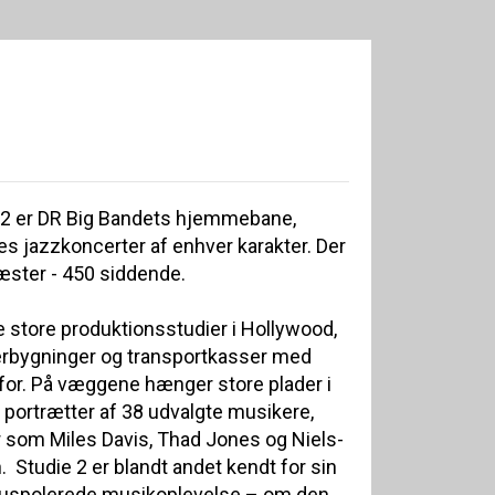
 2 er DR Big Bandets hjemmebane,
es jazzkoncerter af enhver karakter. Der
gæster - 450 siddende.
de store produktionsstudier i Hollywood,
agerbygninger og transportkasser med
e for. På væggene hænger store plader i
 portrætter af 38 udvalgte musikere,
r som Miles Davis, Thad Jones og Niels-
Studie 2 er blandt andet kendt for sin
e, uspolerede musikoplevelse – om den