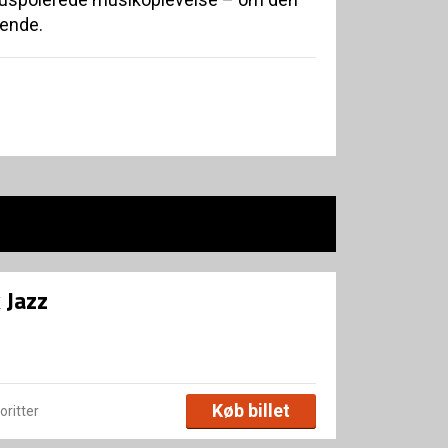
ående.
 Jazz
Køb billet
voritter