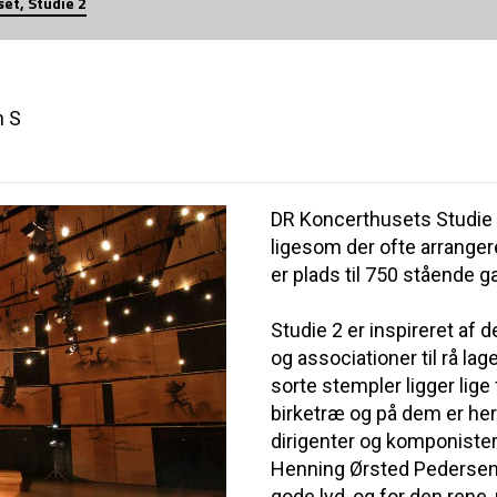
et, Studie 2
n S
DR Koncerthusets Studie
ligesom der ofte arranger
er plads til 750 stående 
Studie 2 er inspireret af 
og associationer til rå l
sorte stempler ligger lig
birketræ og på dem er her
dirigenter og komponiste
Henning Ørsted Pedersen. 
gode lyd, og for den ren