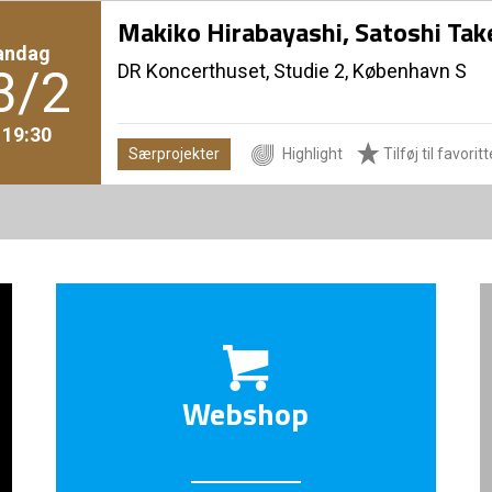
Makiko Hirabayashi, Satoshi Tak
andag
DR Koncerthuset, Studie 2, København S
3/2
. 19:30
Særprojekter
Highlight
Tilføj til favoritt
Webshop