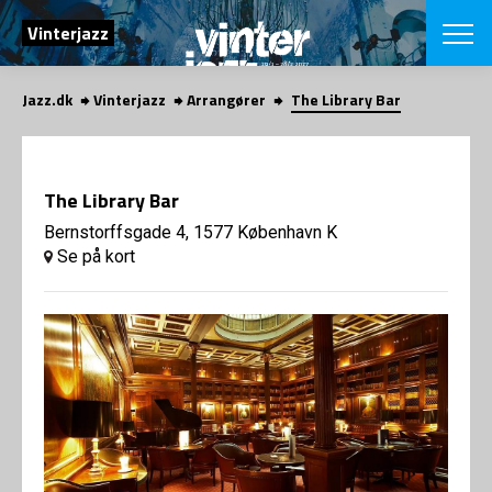
SØG
Vinterjazz
Jazz.dk
Vinterjazz
Arrangører
The Library Bar
English
VÆLG FESTI
COPENHAGEN JAZ
The Library Bar
PROGRAM
Koncertovers
Bernstorffsgade 4, 1577 København K
VINTERJAZZ
LOCATIONS
Se på kort
Temaer
Venues & arr
App
INFO
App
Presse/Bag
ORGANISAT
Bidragsyder
Om fonden
Om Copenhag
NYHEDSBRE
Om bestyrel
Om Vinterjaz
Kontakt
SHOP
Persondatapo