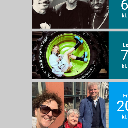
6
kl
L
7
kl
F
2
kl