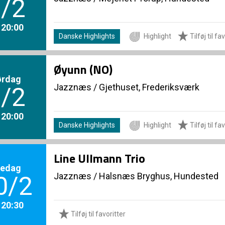
/2
. 20:00
Danske Highlights
Highlight
Tilføj til fa
Øyunn (NO)
ørdag
Jazznæs
/
Gjethuset, Frederiksværk
/2
. 20:00
Danske Highlights
Highlight
Tilføj til fa
Line Ullmann Trio
redag
Jazznæs
/
Halsnæs Bryghus, Hundested
0/2
. 20:30
Tilføj til favoritter