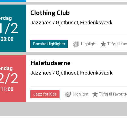
Clothing Club
ørdag
Jazznæs
/
Gjethuset, Frederiksværk
1/2
. 20:00
Danske Highlights
Highlight
Tilføj til fa
Haletudserne
øndag
Jazznæs
/
Gjethuset, Frederiksværk
2/2
. 11:00
Jazz for Kids
Highlight
Tilføj til favoritt