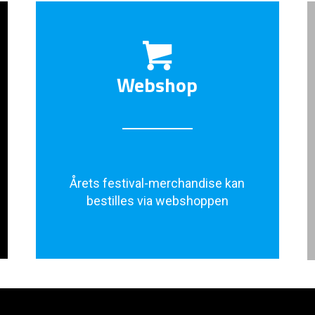
Webshop
Årets festival-merchandise kan
bestilles via webshoppen