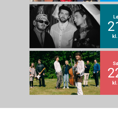
L
2
kl
S
2
kl