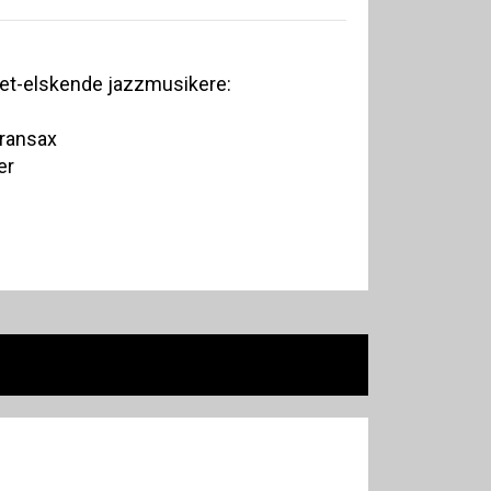
het-elskende jazzmusikere:
pransax
er