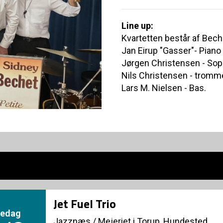
Line up:
Kvartetten består af Bec
Jan Eirup "Gasser"- Piano
Jørgen Christensen - So
Nils Christensen - tromm
Lars M. Nielsen - Bas.
Jet Fuel Trio
redag
Jazznæs
/
Mejeriet i Torup, Hundested