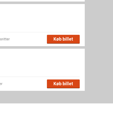
Køb billet
voritter
Køb billet
er