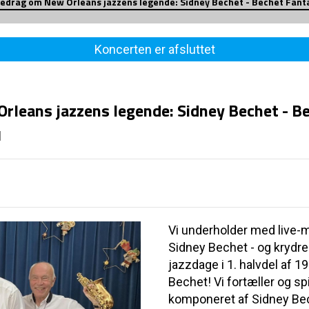
oredrag om New Orleans jazzens legende: Sidney Bechet - Bechet Fant
Koncerten er afsluttet
Orleans jazzens legende: Sidney Bechet - B
d
Vi underholder med live
Sidney Bechet - og krydr
jazzdage i 1. halvdel af 1
Bechet! Vi fortæller og sp
komponeret af Sidney Be