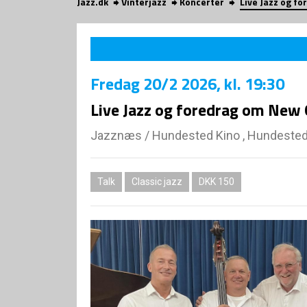
Jazz.dk
Vinterjazz
Koncerter
Live Jazz og f
Fredag
20/2 2026
, kl. 19:30
Live Jazz og foredrag om New 
Jazznæs
/
Hundested Kino , Hundeste
Talk
Classic jazz
DKK 150