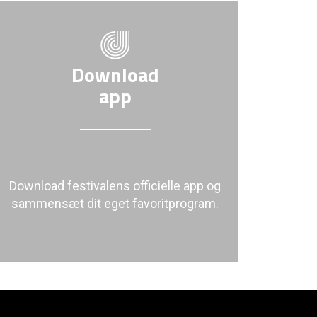
Download
app
Download festivalens officielle app og
sammensæt dit eget favoritprogram.