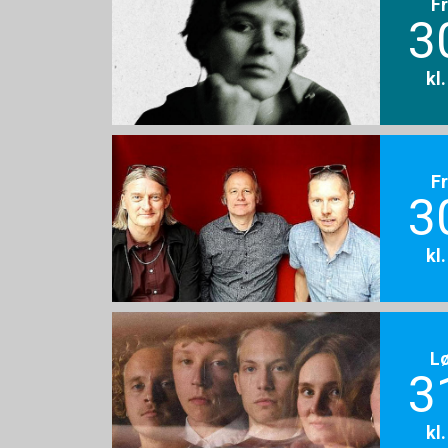
F
3
kl
F
3
kl
L
3
kl