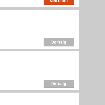
Køb billet
Dørsalg
Dørsalg