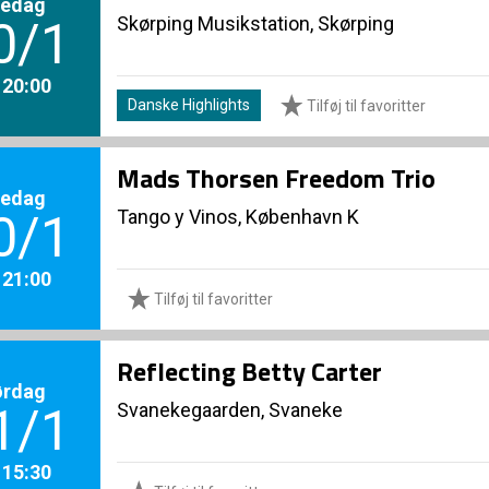
redag
Skørping Musikstation, Skørping
0/1
. 20:00
Danske Highlights
Tilføj til favoritter
Mads Thorsen Freedom Trio
redag
Tango y Vinos, København K
0/1
. 21:00
Tilføj til favoritter
Reflecting Betty Carter
ørdag
Svanekegaarden, Svaneke
1/1
. 15:30