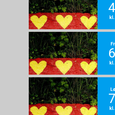
4
kl
F
6
kl
L
7
kl