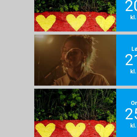
2
kl
L
2
kl
O
2
kl