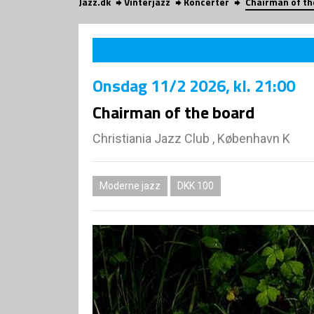
Jazz.dk
Vinterjazz
Koncerter
Chairman of th
Onsdag
11/2 2026
, kl. 21:00
Chairman of the board
Christiania Jazz Club , København K
Moderne jazz
DKK 100