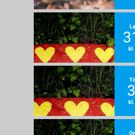
L
3
kl
Ti
3
kl
O