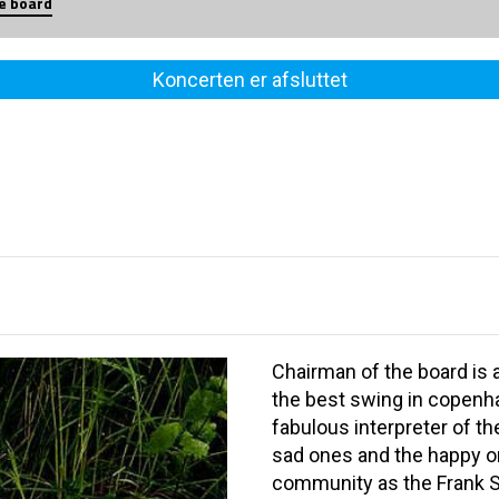
e board
Koncerten er afsluttet
Chairman of the board is a
the best swing in copenh
fabulous interpreter of th
sad ones and the happy on
community as the Frank S