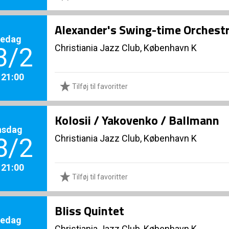
Alexander's Swing-time Orchest
redag
Christiania Jazz Club, København K
3/2
. 21:00
Tilføj til favoritter
Kolosii / Yakovenko / Ballmann
nsdag
Christiania Jazz Club, København K
8/2
. 21:00
Tilføj til favoritter
Bliss Quintet
redag
Christiania Jazz Club, København K