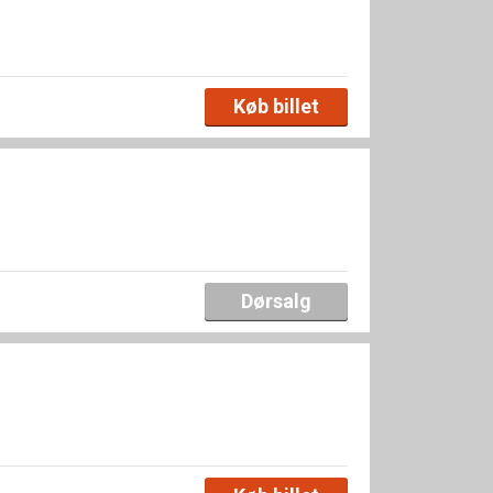
Køb billet
Dørsalg