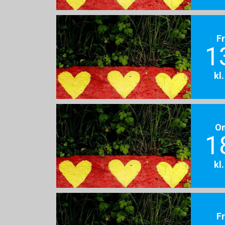
F
1
kl
O
1
kl
F