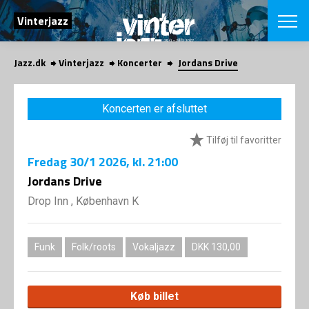
SØG
Vinterjazz
Jazz.dk
Vinterjazz
Koncerter
Jordans Drive
English
VÆLG FESTI
Koncerten er afsluttet
COPENHAGEN JAZ
PROGRAM
Tilføj til favoritter
Koncertovers
VINTERJAZZ
LOCATIONS
Fredag
30/1 2026
, kl. 21:00
Temaer
Venues & arr
Jordans Drive
App
INFO
App
Drop Inn , København K
Presse/Bag
ORGANISAT
Bidragsyder
Om fonden
Om Copenhag
Funk
Folk/roots
Vokaljazz
DKK 130,00
NYHEDSBRE
Om bestyrel
Om Vinterjaz
Kontakt
SHOP
Køb billet
Persondatapo