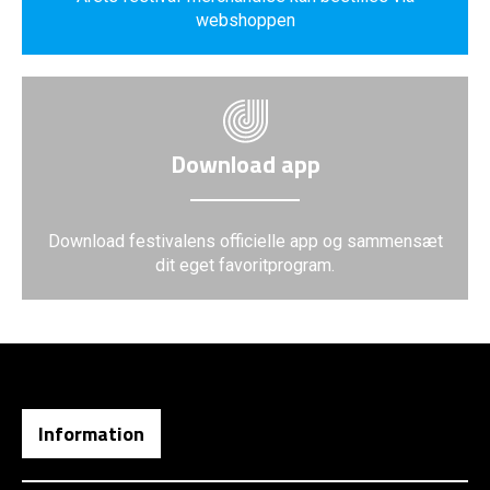
webshoppen
Download app
Download festivalens officielle app og sammensæt
dit eget favoritprogram.
Information