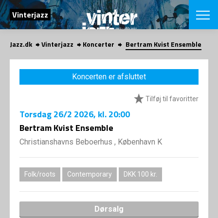
SØG
Vinterjazz
Jazz.dk
Vinterjazz
Koncerter
Bertram Kvist Ensemble
English
VÆLG FESTI
Koncerten er afsluttet
COPENHAGEN JAZ
PROGRAM
Tilføj til favoritter
Koncertovers
VINTERJAZZ
LOCATIONS
Torsdag
26/2 2026
, kl. 20:00
Temaer
Venues & arr
Bertram Kvist Ensemble
App
INFO
App
Christianshavns Beboerhus , København K
Presse/Bag
ORGANISAT
Bidragsyder
Om fonden
Om Copenhag
Folk/roots
Contemporary
DKK 100 kr.
NYHEDSBRE
Om bestyrel
Om Vinterjaz
Kontakt
SHOP
Dørsalg
Persondatapo