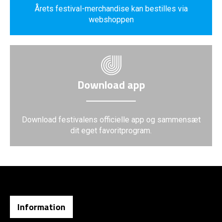
Årets festival-merchandise kan bestilles via
webshoppen
Download app
Download festivalens officielle app og sammensæt
dit eget favoritprogram.
Information