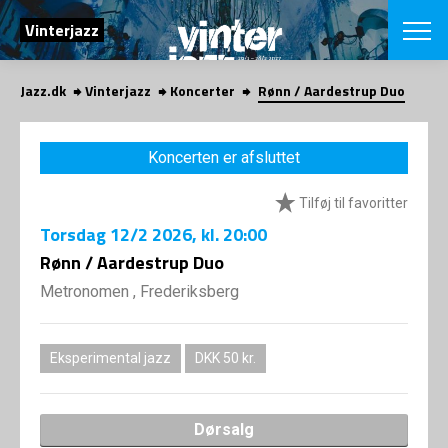
SØG
Vinterjazz
Jazz.dk
Vinterjazz
Koncerter
Rønn / Aardestrup Duo
English
VÆLG FESTI
Koncerten er afsluttet
COPENHAGEN JAZ
PROGRAM
Tilføj til favoritter
Koncertovers
VINTERJAZZ
LOCATIONS
Torsdag
12/2 2026
, kl. 20:00
Temaer
Venues & arr
Rønn / Aardestrup Duo
App
INFO
App
Metronomen , Frederiksberg
Presse/Bag
ORGANISAT
Bidragsyder
Om fonden
Om Copenhag
Eksperimental jazz
DKK 50 kr.
NYHEDSBRE
Om bestyrel
Om Vinterjaz
Kontakt
SHOP
Dørsalg
Persondatapo