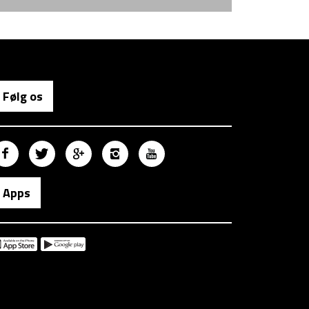
Følg os
Apps