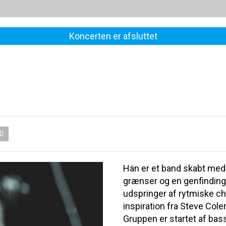
Koncerten er afsluttet
0
Hän er et band skabt med 
grænser og en genfindin
udspringer af rytmiske c
inspiration fra Steve Col
Gruppen er startet af bas