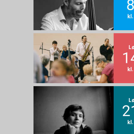
8
kl
L
1
kl
L
2
kl