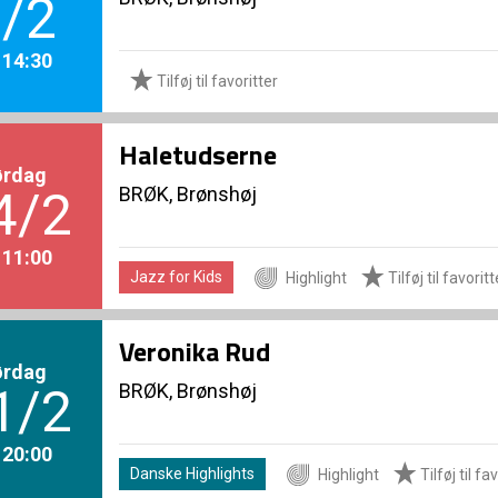
/2
. 14:30
Tilføj til favoritter
Haletudserne
ørdag
BRØK, Brønshøj
4/2
. 11:00
Jazz for Kids
Highlight
Tilføj til favoritt
Veronika Rud
ørdag
BRØK, Brønshøj
1/2
. 20:00
Danske Highlights
Highlight
Tilføj til fa