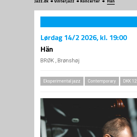
Jazz.dk
Vinterjazz
Koncerter
Hän
Lørdag
14/2 2026
, kl. 19:00
Hän
BRØK , Brønshøj
Eksperimental jazz
Contemporary
DKK 12