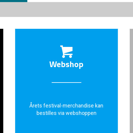
Webshop
Årets festival-merchandise kan
bestilles via webshoppen