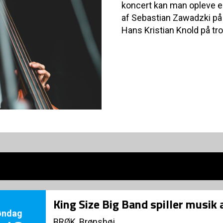
koncert kan man opleve 
af Sebastian Zawadzki på 
Hans Kristian Knold på t
King Size Big Band spiller musik
øndag
BRØK, Brønshøj