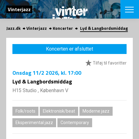
SØG
Vinterjazz
Jazz.dk
Vinterjazz
Koncerter
Lyd & Langbordsmiddag
English
VÆLG FESTI
Koncerten er afsluttet
COPENHAGEN JAZ
PROGRAM
Tilføj til favoritter
Koncertovers
VINTERJAZZ
LOCATIONS
Onsdag
11/2 2026
, kl. 17:00
Temaer
Venues & arr
Lyd & Langbordsmiddag
App
INFO
App
H15 Studio , København V
Presse/Bag
ORGANISAT
Bidragsyder
Om fonden
Om Copenhag
Folk/roots
Elektronisk/beat
Moderne jazz
NYHEDSBRE
Om bestyrel
Om Vinterjaz
Eksperimental jazz
Contemporary
Kontakt
SHOP
Persondatapo