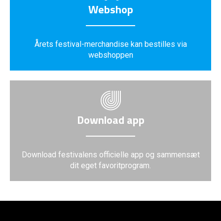
Webshop
Årets festival-merchandise kan bestilles via
webshoppen
Download app
Download festivalens officielle app og sammensæt
dit eget favoritprogram.