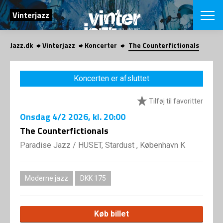
SØG
Vinterjazz
Jazz.dk
Vinterjazz
Koncerter
The Counterfictionals
English
VÆLG FESTI
Koncerten er afsluttet
COPENHAGEN JAZ
PROGRAM
Tilføj til favoritter
Koncertovers
VINTERJAZZ
LOCATIONS
Onsdag
4/2 2026
, kl. 20:00
Temaer
Venues & arr
The Counterfictionals
App
INFO
App
Paradise Jazz
/
HUSET, Stardust , København K
Presse/Bag
ORGANISAT
Bidragsyder
Om fonden
Om Copenhag
Moderne jazz
DKK 175
NYHEDSBRE
Om bestyrel
Om Vinterjaz
Kontakt
SHOP
Køb billet
Persondatapo