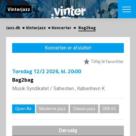
SØG
Vinterjazz
Jazz.dk
Vinterjazz
Koncerter
Bag2bag
English
VÆLG FESTI
Koncerten er afsluttet
COPENHAGEN JAZ
PROGRAM
Tilføj til favoritter
Koncertovers
VINTERJAZZ
LOCATIONS
Torsdag
12/2 2026
, kl. 20:00
Temaer
Venues & arr
Bag2bag
App
INFO
App
Musik Syndikatet
/
Søhesten , København K
Presse/Bag
ORGANISAT
Bidragsyder
Om fonden
Om Copenhag
Open Air
Moderne jazz
Classic jazz
DKK 65
NYHEDSBRE
Om bestyrel
Om Vinterjaz
Kontakt
SHOP
Dørsalg
Persondatapo