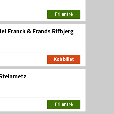
Fri entré
iel Franck & Frands Rifbjerg
Køb billet
/Steinmetz
Fri entré