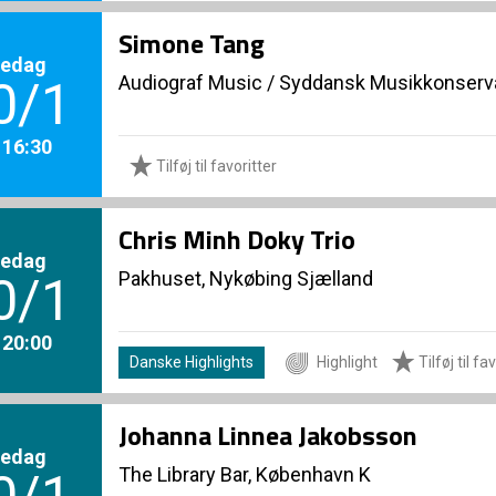
Simone Tang
redag
Audiograf Music
/
Syddansk Musikkonserva
0/1
. 16:30
Tilføj til favoritter
Chris Minh Doky Trio
redag
Pakhuset, Nykøbing Sjælland
0/1
. 20:00
Danske Highlights
Highlight
Tilføj til fa
Johanna Linnea Jakobsson
redag
The Library Bar, København K