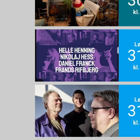
3
kl
L
3
kl
L
3
kl