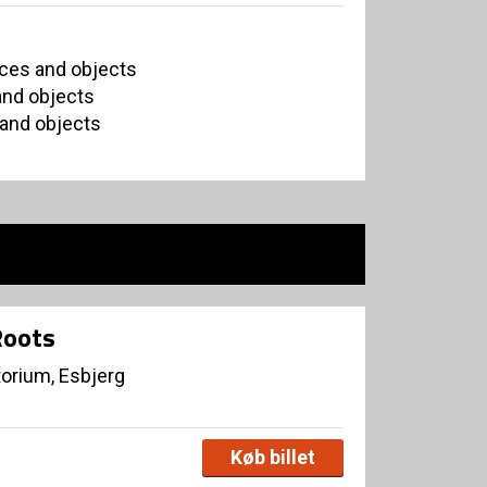
ices and objects
and objects
 and objects
Roots
orium, Esbjerg
Køb billet