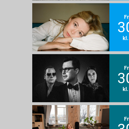
F
3
kl
F
3
kl
F