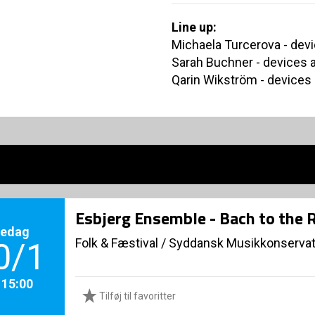
Line up:
Michaela Turcerova - dev
Sarah Buchner - devices 
Qarin Wikström - devices
Esbjerg Ensemble - Bach to the 
redag
Folk & Fæstival
/
Syddansk Musikkonservat
0/1
. 15:00
Tilføj til favoritter