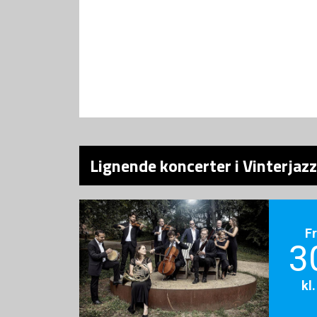
Lignende koncerter i Vinterjazz
F
3
kl