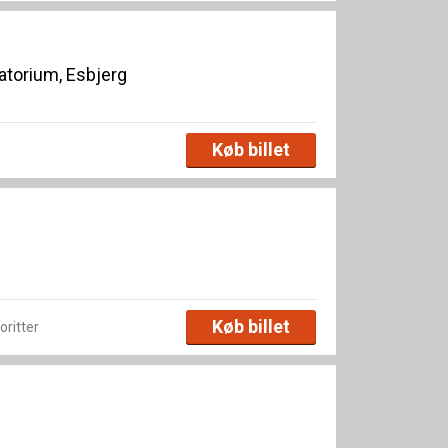
torium, Esbjerg
Køb billet
Køb billet
voritter