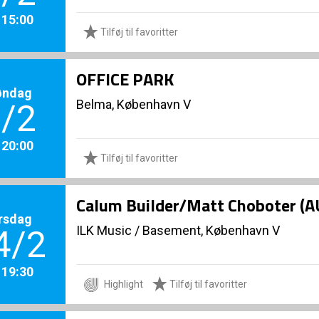
. 15:00
Tilføj til favoritter
OFFICE PARK
øndag
Belma, København V
/2
. 20:00
Tilføj til favoritter
Calum Builder/Matt Choboter (
rsdag
ILK Music
/
Basement, København V
4/2
. 19:30
Highlight
Tilføj til favoritter