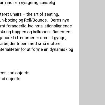
um ind i en nysgerrig sanselig
eret Chairs – the art of seating,
l, Un-boxing og Roll/Bounce. Deres nye
omt foranderlig, lydinstallationslignende
kring trappen og balkonen i Basement.
ngspunkt i fænomener som at gynge,
, arbejder trioen med små motorer,
terialiteter for at forme en dynamisk og
ices and objects
and objects