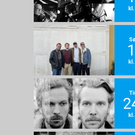
kl
S
1
kl
Ti
2
kl