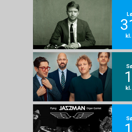
L
3
kl
S
1
kl
S
1