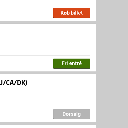
Køb billet
Fri entré
AU/CA/DK)
Dørsalg