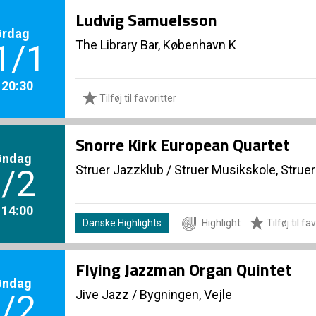
Ludvig Samuelsson
ørdag
The Library Bar, København K
1/1
. 20:30
Tilføj til favoritter
Snorre Kirk European Quartet
øndag
Struer Jazzklub
/
Struer Musikskole, Struer
/2
. 14:00
Danske Highlights
Highlight
Tilføj til fa
Flying Jazzman Organ Quintet
øndag
Jive Jazz
/
Bygningen, Vejle
/2