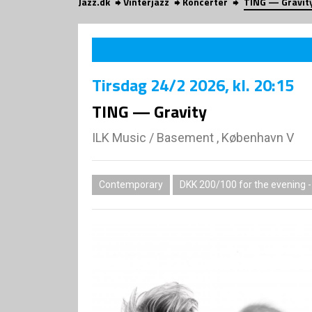
Jazz.dk
Vinterjazz
Koncerter
TING — Gravit
Tirsdag
24/2 2026
, kl. 20:15
TING — Gravity
ILK Music
/
Basement , København V
Contemporary
DKK 200/100 for the evening -