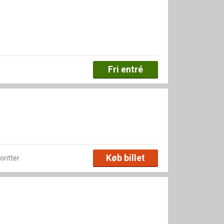
Fri entré
Køb billet
voritter