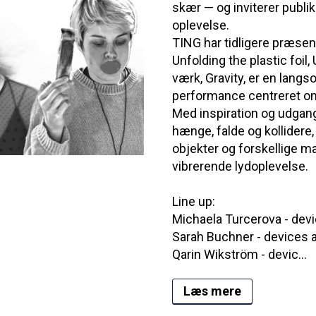
skær — og inviterer publik
oplevelse.
TING har tidligere præsent
Unfolding the plastic foi
værk, Gravity, er en langs
performance centreret om
Med inspiration og udga
hænge, falde og kollidere
objekter og forskellige ma
vibrerende lydoplevelse.
Line up:
Michaela Turcerova - dev
Sarah Buchner - devices 
Qarin Wikström - devic...
Læs mere