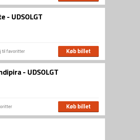
te - UDSOLGT
Køb billet
 til favoritter
ndipira - UDSOLGT
Køb billet
voritter