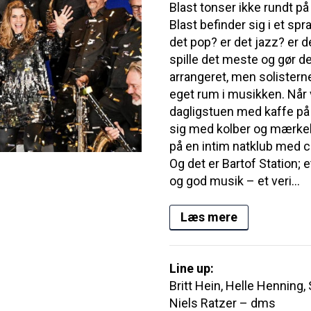
Blast tonser ikke rundt på
Blast befinder sig i et s
det pop? er det jazz? er de
spille det meste og gør d
arrangeret, men solister
eget rum i musikken. Når v
dagligstuen med kaffe på 
sig med kolber og mærkelig
på en intim natklub med c
Og det er Bartof Station;
og god musik – et veri...
Læs mere
Line up:
Britt Hein, Helle Henning,
Niels Ratzer – dms