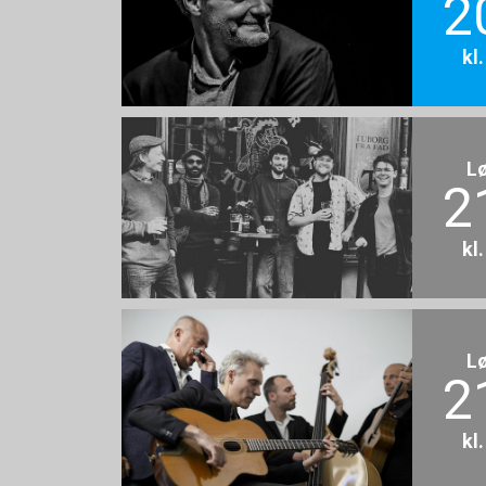
2
kl
L
2
kl
L
2
kl