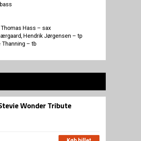
 bass
r, Thomas Hass – sax
ærgaard, Hendrik Jørgensen – tp
 Thanning – tb
 Stevie Wonder Tribute
Køb billet