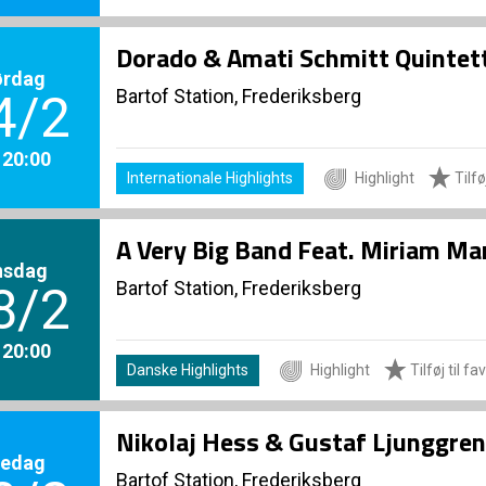
Dorado & Amati Schmitt Quintet
ørdag
Bartof Station, Frederiksberg
4/2
. 20:00
Internationale Highlights
Highlight
Tilføj
A Very Big Band Feat. Miriam Ma
nsdag
Bartof Station, Frederiksberg
8/2
. 20:00
Danske Highlights
Highlight
Tilføj til fa
Nikolaj Hess & Gustaf Ljunggren
redag
Bartof Station, Frederiksberg