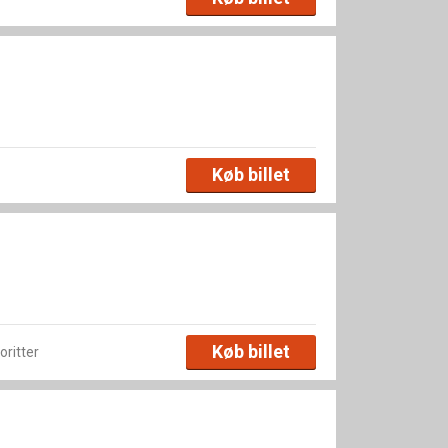
Køb billet
Køb billet
voritter