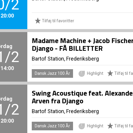
0/2
. 20:00
Tilføj til favoritter
Madame Machine + Jacob Fischer 
ørdag
Django - FÅ BILLETTER
1/2
Bartof Station, Frederiksberg
. 14:00
Dansk Jazz 100 År
Highlight
Tilføj til f
Swing Acoustique feat. Alexande
ørdag
Arven fra Django
1/2
Bartof Station, Frederiksberg
. 20:00
Dansk Jazz 100 År
Highlight
Tilføj til f