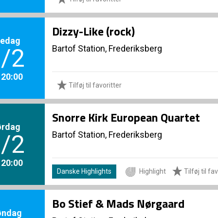
Dizzy-Like (rock)
redag
Bartof Station, Frederiksberg
/2
. 20:00
Tilføj til favoritter
Snorre Kirk European Quartet
ørdag
Bartof Station, Frederiksberg
/2
. 20:00
Danske Highlights
Highlight
Tilføj til fa
Bo Stief & Mads Nørgaard
øndag