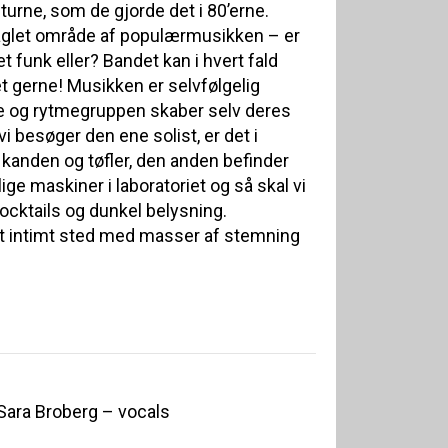
 turne, som de gjorde det i 80’erne.
praglet område af populærmusikken – er
t funk eller? Bandet kan i hvert fald
et gerne! Musikken er selvfølgelig
ne og rytmegruppen skaber selv deres
i besøger den ene solist, er det i
kanden og tøfler, den anden befinder
e maskiner i laboratoriet og så skal vi
ocktails og dunkel belysning.
 et intimt sted med masser af stemning
 Sara Broberg – vocals