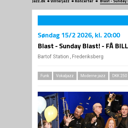
Jazz.dk
Vinterjazz
Koncerter
Blast - Sunday 
Søndag
15/2 2026
, kl. 20:00
Blast - Sunday Blast! - FÅ BIL
Bartof Station , Frederiksberg
Funk
Vokaljazz
Moderne jazz
DKK 250