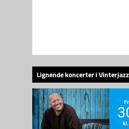
Lignende koncerter i Vinterjazz
F
3
kl