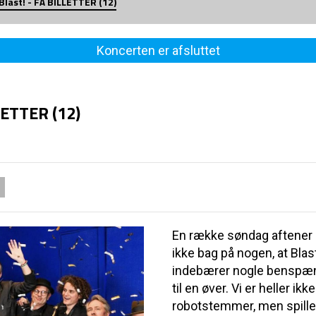
Blast! - FÅ BILLETTER (12)
Koncerten er afsluttet
LETTER (12)
En række søndag aftener 
ikke bag på nogen, at Blast
indebærer nogle benspænd
til en øver. Vi er heller i
robotstemmer, men spill