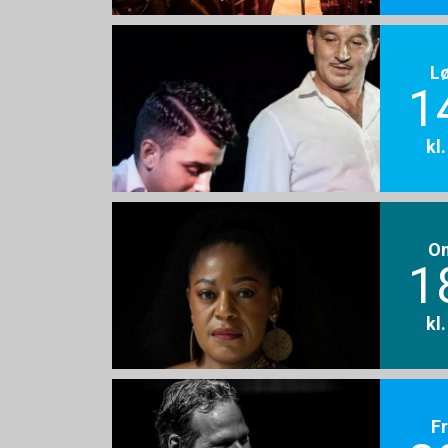
L
1
kl
O
1
kl
F