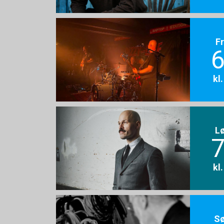
F
6
kl
L
7
kl
S