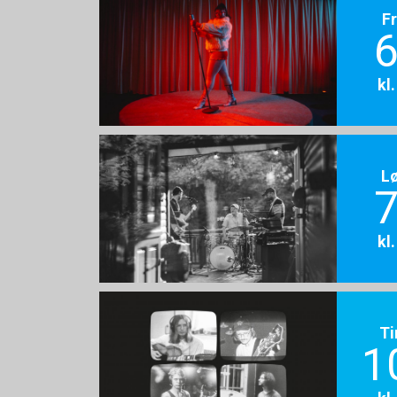
F
6
kl
L
7
kl
Ti
1