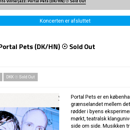
nto Vinterjazz: Portal Pets (DK/HN) ☉ Sold Out
Koncerten er afsluttet
: Portal Pets (DK/HN) ☉ Sold Out
DKK ☉ Sold Out
Portal Pets er en københav
grænselandet mellem det 
rødder i byens eksperime
mørkt, teatralsk klanguni
side om side. Musikken træ