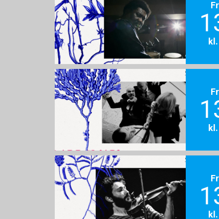
F
1
kl
F
1
kl
F
1
kl