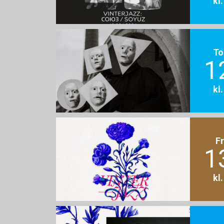
kl
To
1
kl
F
1
kl