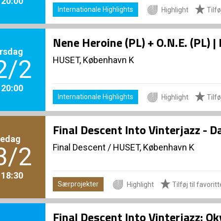
. 20:00
Internationale Highlights
Highlight
Tilføj
Nene Heroine (PL) + O.N.E. (PL) 
rsdag
HUSET, København K
2/2
. 20:00
Internationale Highlights
Highlight
Tilføj
Final Descent Into Vinterjazz - D
redag
Final Descent
/
HUSET, København K
3/2
. 18:30
Særprojekter
Highlight
Tilføj til favoritt
Final Descent Into Vinterjazz: 