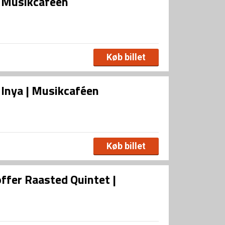
| Musikcaféen
Køb billet
 Inya | Musikcaféen
Køb billet
fer Raasted Quintet |