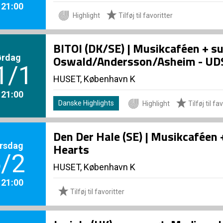
. 21:00
Highlight
Tilføj til favoritter
BITOI (DK/SE) | Musikcaféen + s
ørdag
Oswald/Andersson/Asheim - U
1/1
HUSET, København K
. 21:00
Danske Highlights
Highlight
Tilføj til fa
Den Der Hale (SE) | Musikcaféen
rsdag
Hearts
/2
HUSET, København K
. 21:00
Tilføj til favoritter