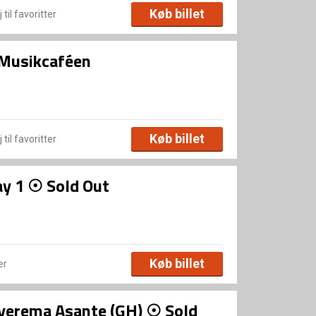
Køb billet
 til favoritter
| Musikcaféen
Køb billet
 til favoritter
ay 1 ☉ Sold Out
Køb billet
er
Okyerema Asante (GH) ☉ Sold