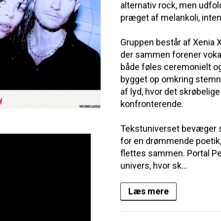
alternativ rock, men udfo
præget af melankoli, inten
Gruppen består af Xenia 
der sammen forener vokal,
både føles ceremonielt og
bygget op omkring stemn
af lyd, hvor det skrøbelig
konfronterende.
Tekstuniverset bevæger 
for en drømmende poetik, 
flettes sammen. Portal Pet
univers, hvor sk...
Læs mere