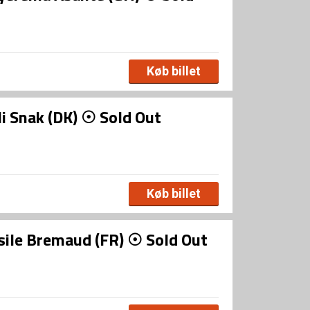
Køb billet
li Snak (DK) ☉ Sold Out
Køb billet
asile Bremaud (FR) ☉ Sold Out