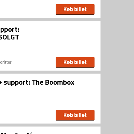
Køb billet
upport:
DSOLGT
Køb billet
voritter
 + support: The Boombox
Køb billet