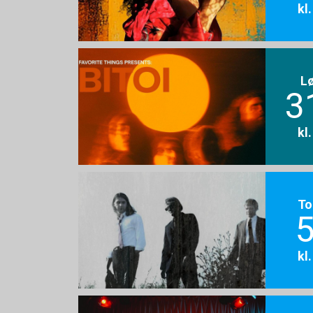
kl
L
3
kl
To
5
kl