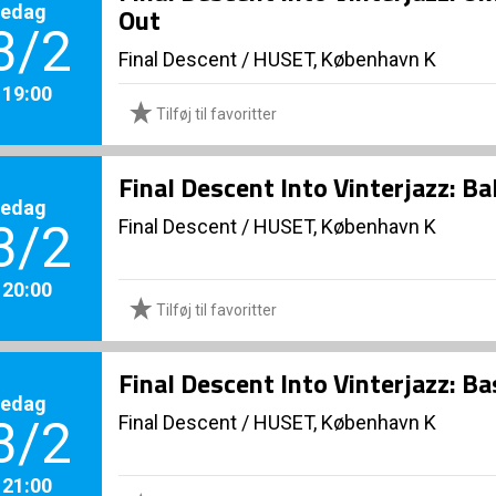
redag
Out
3/2
Final Descent
/
HUSET, København K
. 19:00
Tilføj til favoritter
Final Descent Into Vinterjazz: Ba
redag
Final Descent
/
HUSET, København K
3/2
. 20:00
Tilføj til favoritter
Final Descent Into Vinterjazz: B
redag
Final Descent
/
HUSET, København K
3/2
. 21:00