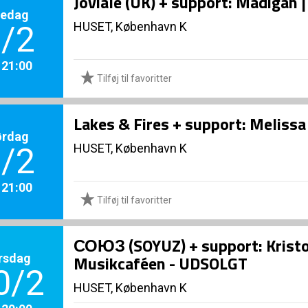
Joviale (UK) + support: Madigan 
redag
HUSET, København K
/2
. 21:00
Tilføj til favoritter
Lakes & Fires + support: Melissa
ørdag
HUSET, København K
/2
. 21:00
Tilføj til favoritter
СОЮЗ (SOYUZ) + support: Kristof
rsdag
Musikcaféen - UDSOLGT
0/2
HUSET, København K