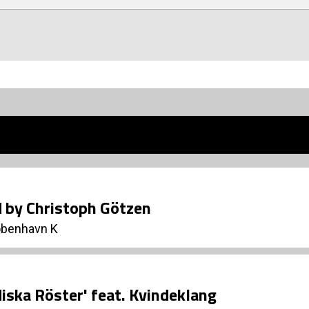
 by Christoph Götzen
øbenhavn K
iska Röster' feat. Kvindeklang