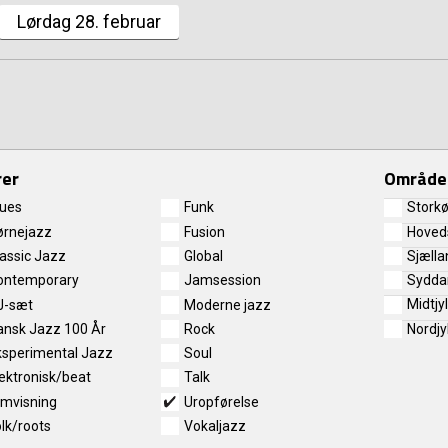
Lørdag 28. februar
rer
Område
lues
Funk
Stork
Hoved
ørnejazz
Fusion
Sjælla
lassic Jazz
Global
Sydda
ontemporary
Jamsession
Midtjy
J-sæt
Moderne jazz
Nordjy
ansk Jazz 100 År
Rock
ksperimental Jazz
Soul
ektronisk/beat
Talk
lmvisning
Uropførelse
lk/roots
Vokaljazz