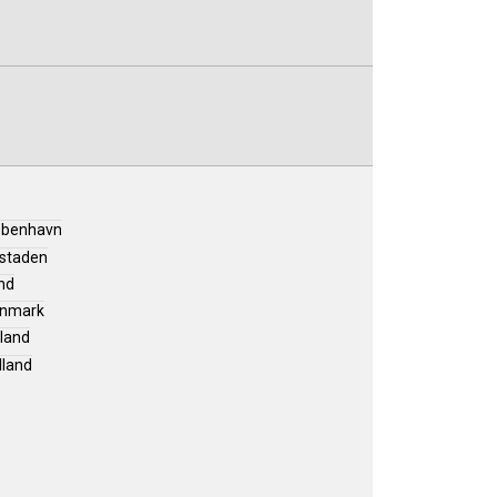
øbenhavn
staden
nd
nmark
lland
lland