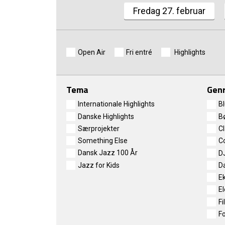
Fredag 27. februar
Open Air
Fri entré
Highlights
Tema
Gen
Internationale Highlights
B
Danske Highlights
B
Særprojekter
C
Something Else
C
Dansk Jazz 100 År
D
Jazz for Kids
D
E
El
Fi
Fo