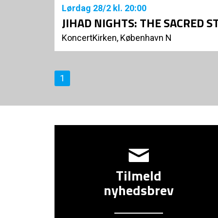
Lørdag
28/2
kl. 20:00
JIHAD NIGHTS: THE SACRED 
KoncertKirken, København N
1
Tilmeld
nyhedsbrev