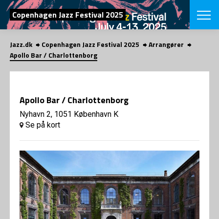
SØG
Copenhagen Jazz Festival 2025
Jazz.dk
Copenhagen Jazz Festival 2025
Arrangører
English
Apollo Bar / Charlottenborg
VÆLG FESTI
COPENHAGEN JAZ
PROGRAM
Apollo Bar / Charlottenborg
Koncertovers
VINTERJAZZ
LOCATIONS
Nyhavn 2, 1051 København K
Temaer
Se på kort
Venues & arr
App
INFO
App
Presse/Bag
ORGANISAT
Bidragsyder
Om fonden
Om Copenhag
NYHEDSBRE
Om bestyrel
Om Vinterjaz
Kontakt
SHOP
Persondatapo