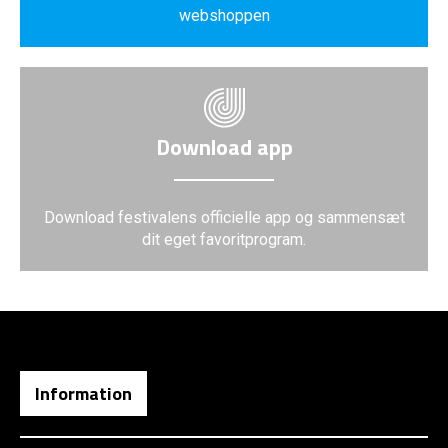
webshoppen
Download app
Download festivalens officielle app og sammensæt
dit eget favoritprogram.
Information