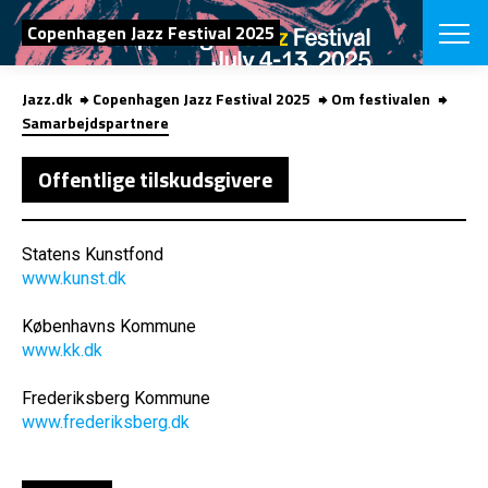
SØG
Copenhagen Jazz Festival 2025
Jazz.dk
Copenhagen Jazz Festival 2025
Om festivalen
English
Samarbejdspartnere
VÆLG FESTI
Offentlige tilskudsgivere
COPENHAGEN JAZ
PROGRAM
Koncertovers
VINTERJAZZ
LOCATIONS
Statens Kunstfond
Temaer
www.kunst.dk
Venues & arr
App
INFO
App
Københavns Kommune
Presse/Bag
www.kk.dk
ORGANISAT
Bidragsyder
Om fonden
Om Copenhag
Frederiksberg Kommune
NYHEDSBRE
Om bestyrel
Om Vinterjaz
www.frederiksberg.dk
Kontakt
SHOP
Persondatapo