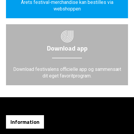
Årets festival-merchandise kan bestilles via
webshoppen
Download app
Download festivalens officielle app og sammensæt
dit eget favoritprogram.
Information