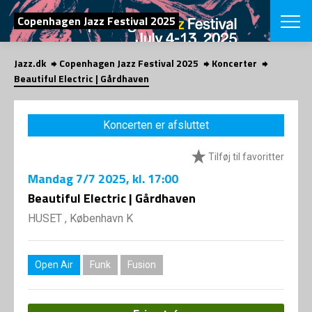
SØG
Copenhagen Jazz Festival 2025
Jazz.dk
Copenhagen Jazz Festival 2025
Koncerter
English
Beautiful Electric | Gårdhaven
VÆLG FESTI
COPENHAGEN JAZ
Koncerten er afsluttet
PROGRAM
Koncertovers
VINTERJAZZ
Tilføj til favoritter
LOCATIONS
Temaer
Mandag
7/7 2025
, kl. 17:00
Venues & arr
App
INFO
Beautiful Electric | Gårdhaven
App
Presse/Bag
HUSET , København K
ORGANISAT
Bidragsyder
Om fonden
Om Copenhag
NYHEDSBRE
Om bestyrel
Om Vinterjaz
Open Air
Funk
Fusion
Kontakt
SHOP
Persondatapo