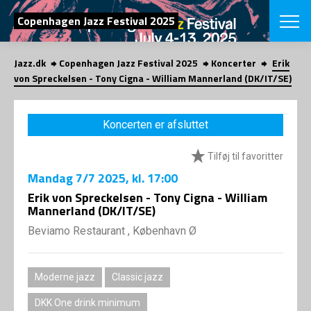
SØG
Copenhagen Jazz Festival 2025
Jazz.dk
Copenhagen Jazz Festival 2025
Koncerter
Erik
English
von Spreckelsen - Tony Cigna - William Mannerland (DK/IT/SE)
VÆLG FESTI
COPENHAGEN JAZ
Koncerten er afsluttet
PROGRAM
Koncertovers
VINTERJAZZ
Tilføj til favoritter
LOCATIONS
Temaer
Mandag
7/7 2025
, kl. 17:00
Venues & arr
App
INFO
Erik von Spreckelsen - Tony Cigna - William
App
Mannerland (DK/IT/SE)
Presse/Bag
ORGANISAT
Bidragsyder
Beviamo Restaurant , København Ø
Om fonden
Om Copenhag
NYHEDSBRE
Om bestyrel
Om Vinterjaz
Moderne jazz
Classic jazz
Kontakt
SHOP
Persondatapo
DKK One drink minimum