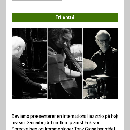
Fri entré
Beviamo præsenterer en international jazztrio på højt
niveau. Samarbejdet mellem pianist Erik von
Spreckelsen og trommeslager Tony Cigna har stået