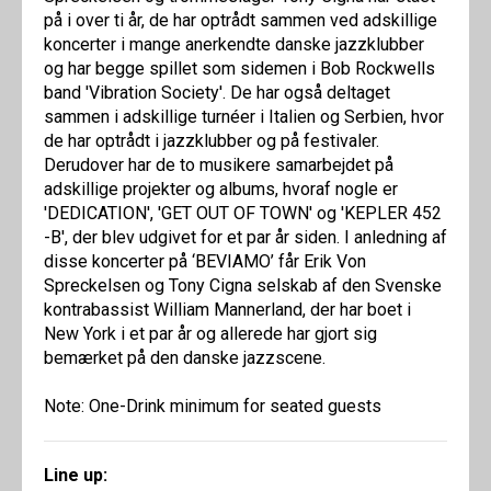
på i over ti år, de har optrådt sammen ved adskillige
koncerter i mange anerkendte danske jazzklubber
og har begge spillet som sidemen i Bob Rockwells
band 'Vibration Society'. De har også deltaget
sammen i adskillige turnéer i Italien og Serbien, hvor
de har optrådt i jazzklubber og på festivaler.
Derudover har de to musikere samarbejdet på
adskillige projekter og albums, hvoraf nogle er
'DEDICATION', 'GET OUT OF TOWN' og 'KEPLER 452
-B', der blev udgivet for et par år siden. I anledning af
disse koncerter på ‘BEVIAMO’ får Erik Von
Spreckelsen og Tony Cigna selskab af den Svenske
kontrabassist William Mannerland, der har boet i
New York i et par år og allerede har gjort sig
bemærket på den danske jazzscene.
Note: One-Drink minimum for seated guests
Line up: