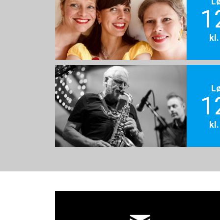
L
1
kl
L
1
kl