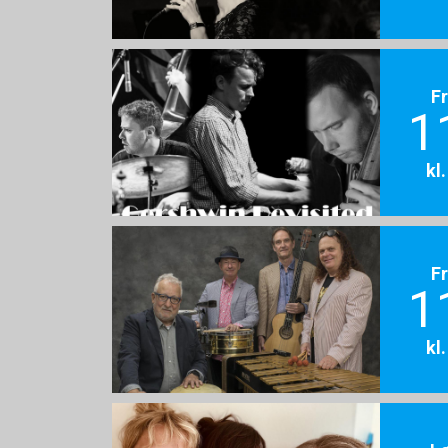
F
1
kl
F
1
kl