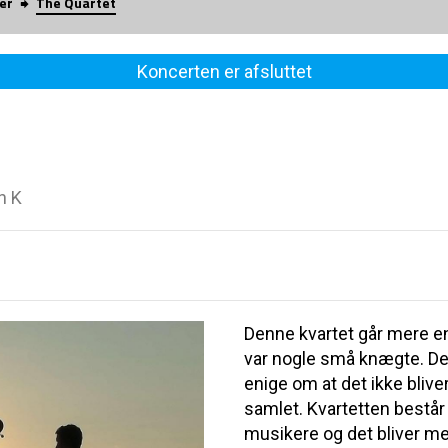
er
The Quartet
Koncerten er afsluttet
n K
Denne kvartet går mere en
var nogle små knægte. De 
enige om at det ikke blive
samlet. Kvartetten består
musikere og det bliver me