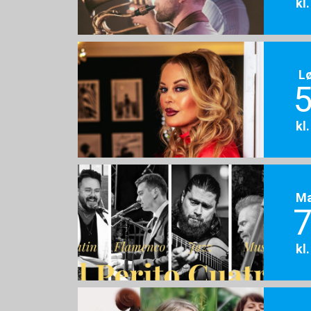
kl
L
5
kl
M
7
kl