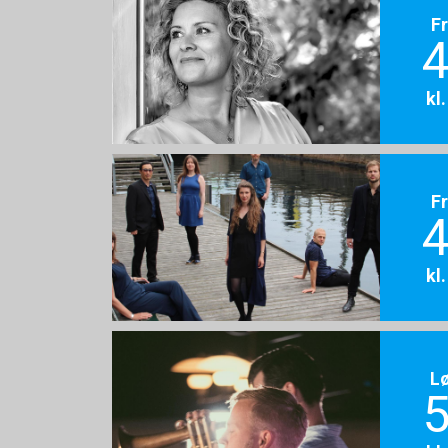
F
4
kl
F
4
kl
L
5