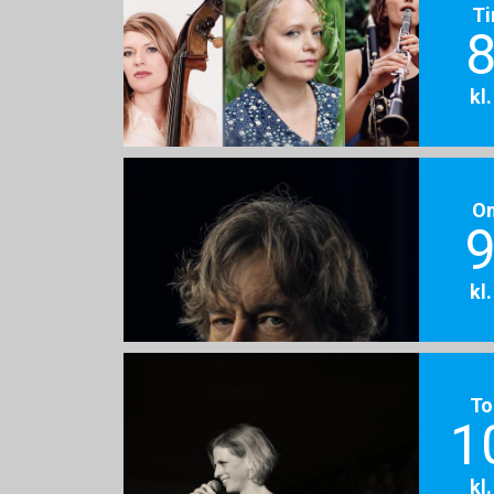
Ti
8
kl
O
9
kl
To
1
kl